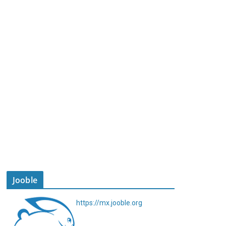
Jooble
https://mx.jooble.org