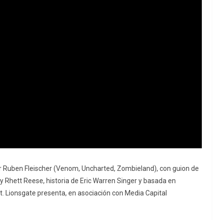
Ruben Fleischer (Venom, Uncharted, Zombieland), con guion de
y Rhett Reese, historia de Eric Warren Singer y basada en
. Lionsgate presenta, en asociación con Media Capital