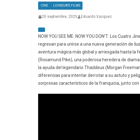
CINE
LIONSGATE FILMS
20 septiembre, 2025
Eduardo Vazquez
NOW YOU SEE ME: NOW YOU DON’T: Los Cuatro Jinetes
regresan para unirse a una nueva generación de ilus
aventura mágica más global y arriesgada hasta la f
(Rosamund Pike), una poderosa heredera de diamant
la ayuda del legendario Thaddeus (Morgan Freeman
diferencias para intentar derrotar a su astuto y peli
sorpresas característicos de la franquicia, junto c