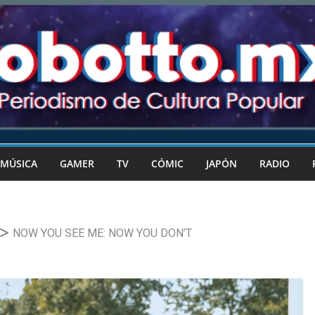
MÚSICA
GAMER
TV
CÓMIC
JAPÓN
RADIO
NOW YOU SEE ME: NOW YOU DON’T