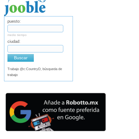
puesto:
medio tiempo
ciudad:
Buscar
Trabajo @c:CountryD, búsqueda de
trabajo