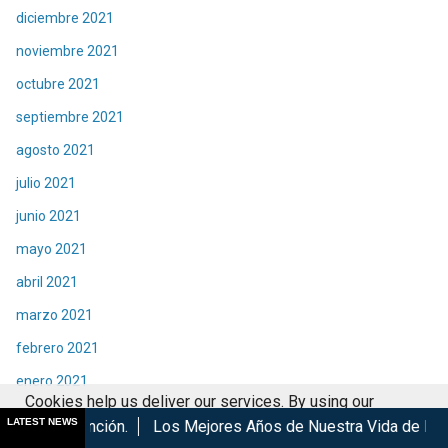
diciembre 2021
noviembre 2021
octubre 2021
septiembre 2021
agosto 2021
julio 2021
junio 2021
mayo 2021
abril 2021
marzo 2021
febrero 2021
enero 2021
Cookies help us deliver our services. By using our
diciembre 2020
LATEST NEWS
Los Mejores Años de Nuestra Vida de Hombres G en cines
services, you agree to our use of cookies.
Got it
noviembre 2020