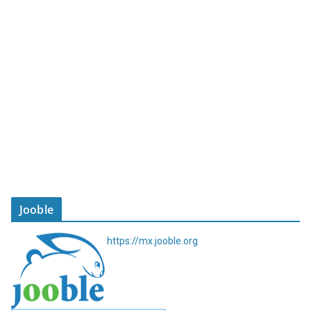
Jooble
https://mx.jooble.org