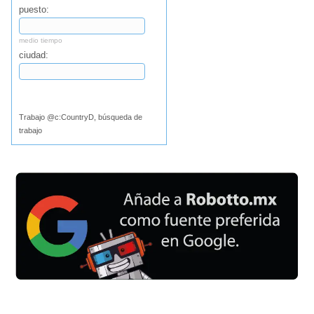
puesto:
medio tiempo
ciudad:
Buscar
Trabajo @c:CountryD, búsqueda de
trabajo