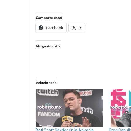
Comparte esto:
Facebook
X
Me gusta esto:
Relacionado
Bati Scott Snyder en la Animole
Greg Capull