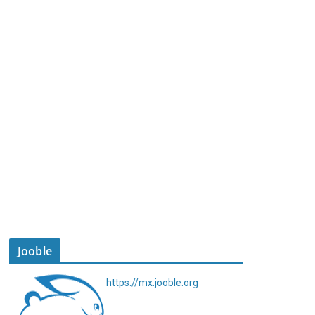
Jooble
https://mx.jooble.org