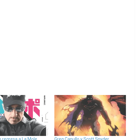
o regresa a La Mole
Greg Capullo y Scott Snyder