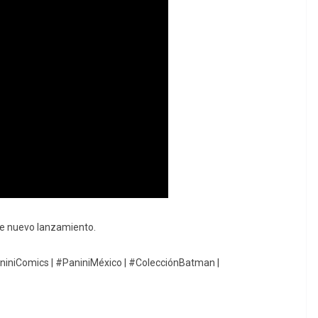
te nuevo lanzamiento.
niComics | #PaniniMéxico | #ColecciónBatman |