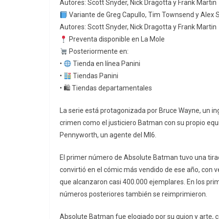
Autores: Scott Snyder, Nick Dragotta y Frank Martin
Variante de Greg Capullo, Tim Townsend y Alex S
Autores: Scott Snyder, Nick Dragotta y Frank Martin
Preventa disponible en La Mole
Posteriormente en:
•
Tienda en línea Panini
•
Tiendas Panini
• 🛍 Tiendas departamentales
La serie está protagonizada por Bruce Wayne, un ing
crimen como el justiciero Batman con su propio equ
Pennyworth, un agente del MI6.
El primer número de Absolute Batman tuvo una tirad
convirtió en el cómic más vendido de ese año, con 
que alcanzaron casi 400.000 ejemplares. En los pri
números posteriores también se reimprimieron.
Absolute Batman fue elogiado por su guion y arte, c