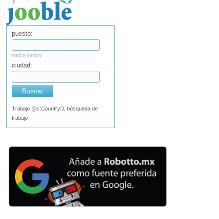
puesto:
medio tiempo
ciudad:
Buscar
Trabajo @c:CountryD, búsqueda de
trabajo