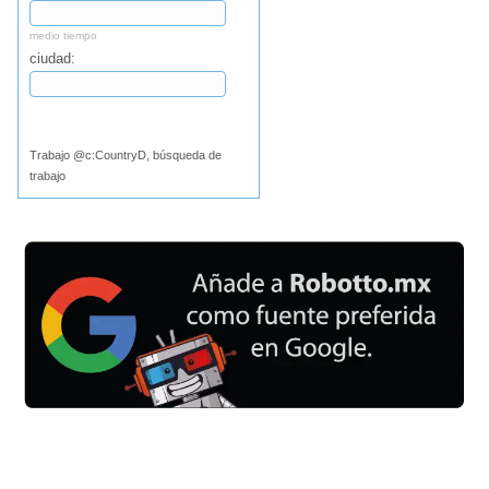
medio tiempo
ciudad:
Buscar
Trabajo @c:CountryD, búsqueda de
trabajo