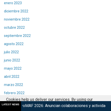
enero 2023
diciembre 2022
noviembre 2022
octubre 2022
septiembre 2022
agosto 2022
julio 2022
junio 2022
mayo 2022
abril 2022
marzo 2022
febrero 2022
Cookies help us deliver our services. By using our
enero 2022
LATEST NEWS
 2026: Anuncian colaboraciones y actividades de su 15° edici
services, you agree to our use of cookies.
Got it
diciembre 2021