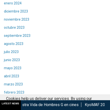
enero 2024
diciembre 2023
noviembre 2023
octubre 2023
septiembre 2023
agosto 2023
julio 2023
junio 2023
mayo 2023
abril 2023
marzo 2023
febrero 2023
Cookies help us deliver our services. By using our
enero 2023
LATEST NEWS
ida de Hombres G en cines
KyoMAF 2026: Anuncian colaborac
services, you agree to our use of cookies.
Got it
diciembre 2022