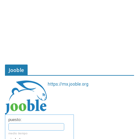
Jooble
https://mx.jooble.org
puesto:
medio tiempo