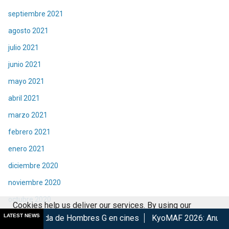
septiembre 2021
agosto 2021
julio 2021
junio 2021
mayo 2021
abril 2021
marzo 2021
febrero 2021
enero 2021
diciembre 2020
noviembre 2020
octubre 2020
Cookies help us deliver our services. By using our
septiembre 2020
LATEST NEWS
e Hombres G en cines
KyoMAF 2026: Anuncian colaboraciones
services, you agree to our use of cookies.
Got it