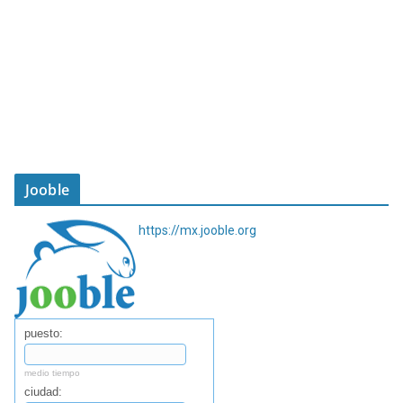
Jooble
https://mx.jooble.org
puesto:
medio tiempo
ciudad: