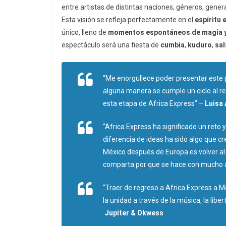
entre artistas de distintas naciones, géneros, gene
Esta visión se refleja perfectamente en el
espíritu
e
único, lleno de
momentos
espontáneos
de
magia
espectáculo será una fiesta de
cumbia
,
kuduro
,
sal
“Me enorgullece poder presentar este p
alguna manera se cumple un ciclo al r
esta etapa de Africa Express”
–
Luisa
“Africa Express ha significado un reto 
diferencia de ideas ha sido algo que c
México después de Europa es volver al o
comparta por que se hace con mucho
“Traer de regreso a Africa Express a Mé
la unidad a través de la música, la libe
Jupiter & Okwess