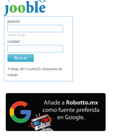
puesto:
medio tiempo
ciudad:
Buscar
Trabajo @c:CountryD, búsqueda de
trabajo