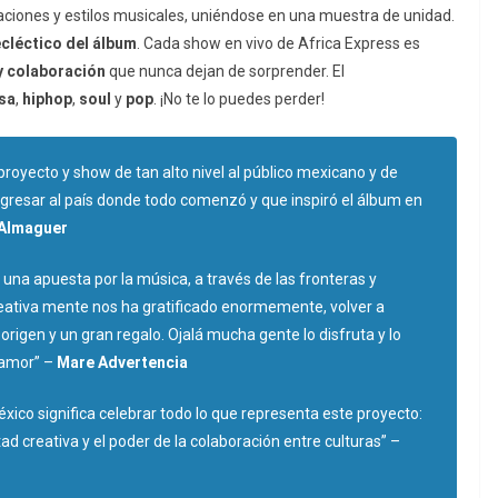
raciones y estilos musicales, uniéndose en una muestra de unidad.
cléctico
del
álbum
. Cada show en vivo de Africa Express es
y
colaboración
que nunca dejan de sorprender. El
sa
,
hiphop
,
soul
y
pop
. ¡No te lo puedes perder!
royecto y show de tan alto nivel al público mexicano y de
egresar al país donde todo comenzó y que inspiró el álbum en
 Almaguer
y una apuesta por la música, a través de las fronteras y
reativa mente nos ha gratificado enormemente, volver a
rigen y un gran regalo. Ojalá mucha gente lo disfruta y lo
 amor”
–
Mare Advertencia
xico significa celebrar todo lo que representa este proyecto:
rtad creativa y el poder de la colaboración entre culturas”
–