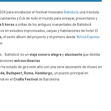
2024 para encabezar el festival mexicano
Bahidorá
, una travesía
, cantantes y DJs de todo el mundo para ensayar, presentarse y
e 5 horas
a orillas de los antiguos manantiales de Bahidorá.
os en estudios improvisados, carpas y habitaciones de hotel. El
s,
el sexto álbum del proyecto y el primero desde ‘
Africa Express
o.
ts… Bahidorá’ es un
viaje
sonoro
alegre
y
alucinante
que destila
canciones
extraordinarias
s ha estado de gira este año con una serie alucinante de shows en
ilde, Budapest, Roma, Hamburgo,
un puesto principal en
nal en el
Cruïlla
Festival
de Barcelona.