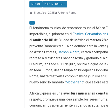
MÚSICA
PRESENTACIONES
15 octubre, 2025
Antonio Perez
El fenómeno musical de renombre mundial Africa E
imperdibles, el primero en el
Festival Cervantino en
el
Auditorio BB
de Ciudad de México el
martes
28
preventa Banamex y el 16 de octubre será la venta 
de Africa Express,
Damon Albarn
, estará acompaña
regreso a México tras haber escrito y grabado el álb
El álbum, lanzado el 11 de julio, recibió elogios de 
en toda Europa, desde Müpa en Budapest, Elbphilha
Roma, hasta festivales como Roskilde y Cruïlla en B
nuevo sencillo llamado “
Motherland
” que saldrá es
Africa Express es una
aventura
musical
en
consta
respeto, promueve una idea simple, los seres hu
comunicamos abiertamente y cuando aceptamos que 