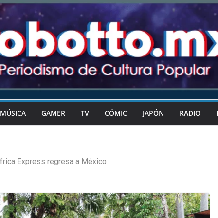
MÚSICA
GAMER
TV
CÓMIC
JAPÓN
RADIO
frica Express regresa a México