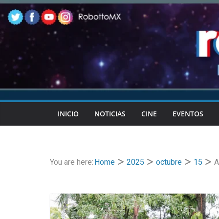
Skip
to
content
INICIO
NOTICIAS
CINE
EVENTOS
You are here:
Home
2025
octubre
15
A