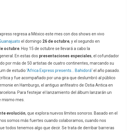
xpress regresa a México este mes con dos shows en vivo
 Guanajuato
el domingo
26 de octubre
, y el segundo en
de
octubre
. Hoy 15 de octubre se llevará a cabo la
general. En estas dos
presentaciones
especiales
, el cofundador
do por más de 50 artistas de cuatro continentes, marcando su
um de estudio ‘
Africa Express presents… Bahidorá
‘ el año pasado.
la crítica y fue acompañado por una gira que deslumbró al público
rmonie en Hamburgo, el antiguo anfiteatro de Ostia Antica en
arcelona. Para festejar el lanzamiento del álbum lanzarán un
te mismo mes.
nte
evolución
, que explora nuevos límites sonoros. Basado en el
manos somos más fuertes cuando colaboramos, cuando nos
todos tenemos algo que decir. Se trata de derribar barreras