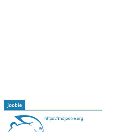
Jooble
https://mx.jooble.org