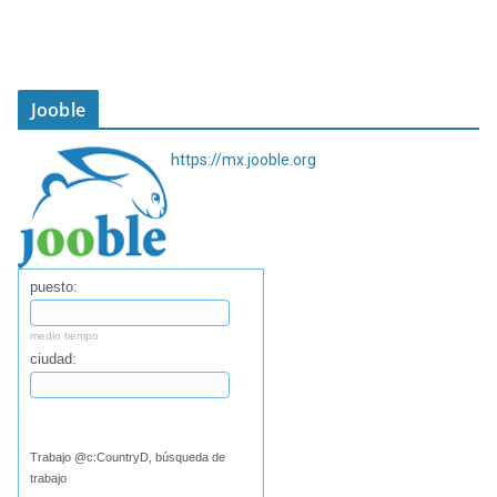
Jooble
https://mx.jooble.org
puesto:
medio tiempo
ciudad:
Buscar
Trabajo @c:CountryD, búsqueda de
trabajo