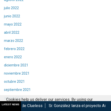
julio 2022
junio 2022
mayo 2022
abril 2022
marzo 2022
febrero 2022
enero 2022
diciembre 2021
noviembre 2021
octubre 2021
septiembre 2021
agosto 2021
Cookies help us deliver our services. By using our
LATEST NEWS
eless
Sr. González lanza el proyecto Aire De Realidad en Méxi
julio 2021
services, you agree to our use of cookies.
Got it