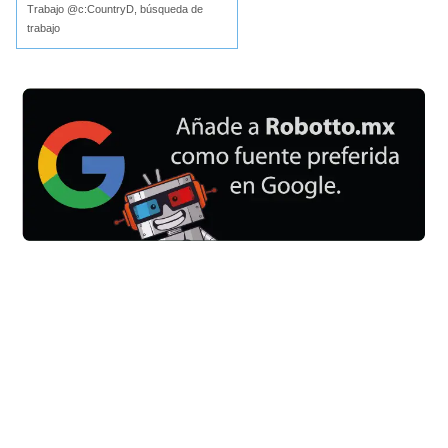
Trabajo @c:CountryD, búsqueda de
trabajo