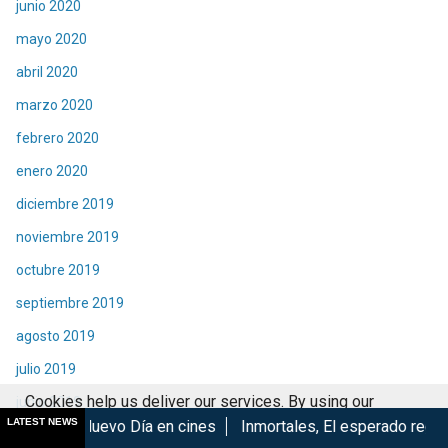
junio 2020
mayo 2020
abril 2020
marzo 2020
febrero 2020
enero 2020
diciembre 2019
noviembre 2019
octubre 2019
septiembre 2019
agosto 2019
julio 2019
Cookies help us deliver our services. By using our
junio 2019
LATEST NEWS
 Día en cines
Inmortales, El esperado regreso de Izu...
Mar
services, you agree to our use of cookies.
Got it
mayo 2019