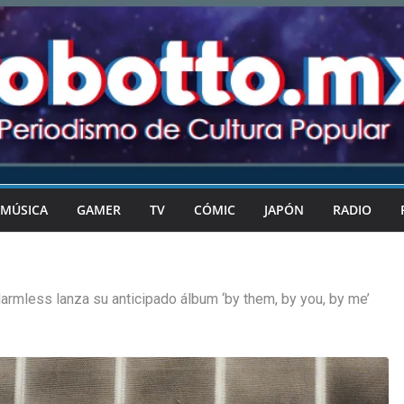
MÚSICA
GAMER
TV
CÓMIC
JAPÓN
RADIO
armless lanza su anticipado álbum ‘by them, by you, by me’