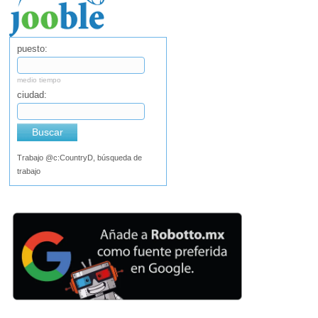
puesto:
medio tiempo
ciudad:
Buscar
Trabajo @c:CountryD, búsqueda de
trabajo