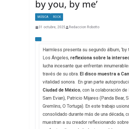
by you, by me’
MÚSICA
ROCK
31 octubre, 2025
Redaccion Robotto
Harmless presenta su segundo álbum, ‘by th
Los Ángeles,
reflexiona sobre la interse
lucha incesante que enfrentan innumerables 
través de su obra.
El disco muestra a Ca
vitalidad sonora. En gran parte autoproduc
Ciudad de México
, con la colaboración d
Sam Evian), Patricio Mijares (Panda Bear, 
Gremlins, O Tortuga). En este trabajo usion
consolidado durante más de una década, c
muestran a su creador reflexionando sobre l