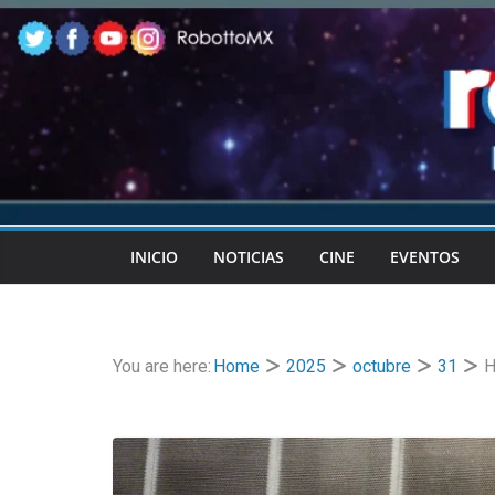
Skip
to
content
INICIO
NOTICIAS
CINE
EVENTOS
You are here:
Home
2025
octubre
31
H