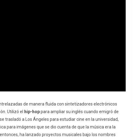
ntrelazadas de manera fluida con sintetizadores electrónicos
n. Utilizó el
hip-hop
para ampliar su inglés cuando emigró de
e trasladó a Los Ángeles para estudiar cine en la universidad,
ica para imágenes que se dio cuenta de que la música era la
 entonces, ha lanzado proyectos musicales bajo los nombres