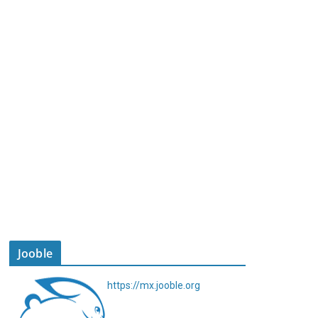
Jooble
https://mx.jooble.org