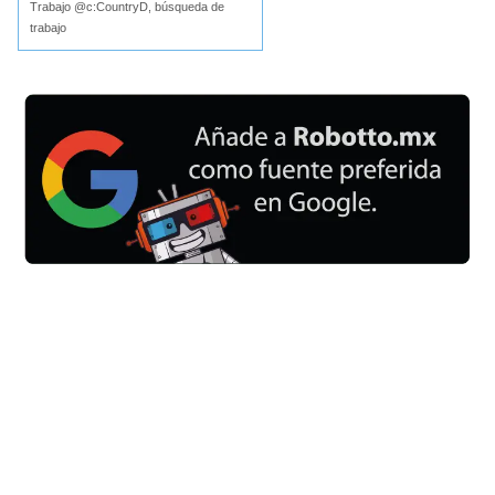
Trabajo @c:CountryD, búsqueda de
trabajo