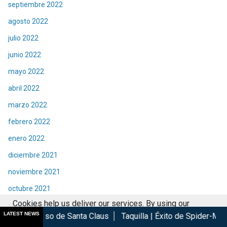
septiembre 2022
agosto 2022
julio 2022
junio 2022
mayo 2022
abril 2022
marzo 2022
febrero 2022
enero 2022
diciembre 2021
noviembre 2021
octubre 2021
Cookies help us deliver our services. By using our
septiembre 2021
LATEST NEWS
 de Santa Claus
Taquilla | Éxito de Spider-Man Brand New Day
services, you agree to our use of cookies.
Got it
agosto 2021