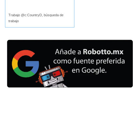
Buscar
Trabajo @c:CountryD, búsqueda de
trabajo