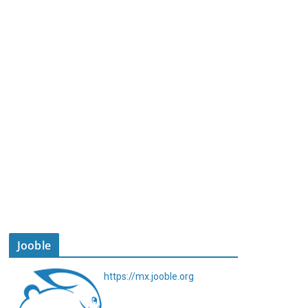
Jooble
https://mx.jooble.org