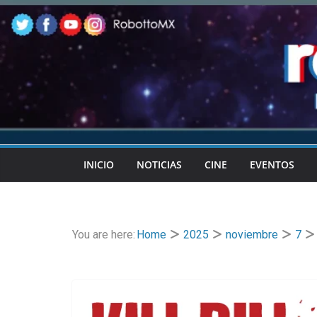
Skip
to
content
INICIO
NOTICIAS
CINE
EVENTOS
You are here:
Home
2025
noviembre
7