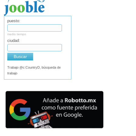
puesto:
medio tiempo
ciudad:
Buscar
Trabajo @c:CountryD, búsqueda de
trabajo