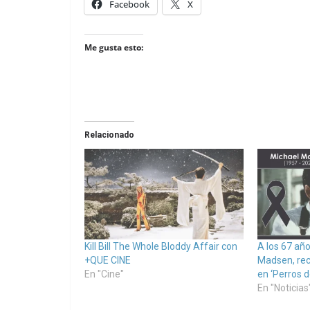
Facebook
X
Me gusta esto:
Relacionado
Kill Bill The Whole Bloddy Affair con
A los 67 año
+QUE CINE
Madsen, rec
En "Cine"
en ‘Perros de 
En "Noticias