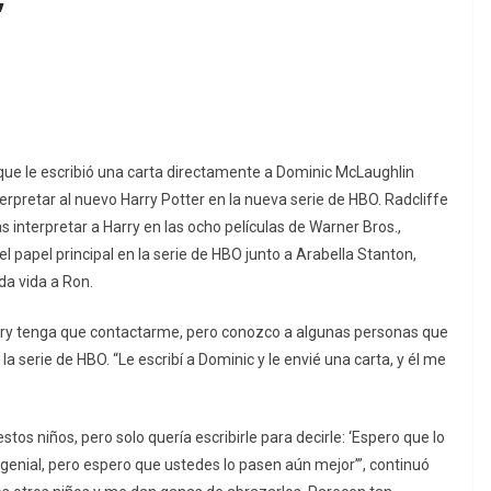
’
que le escribió una carta directamente a Dominic McLaughlin
erpretar al nuevo Harry Potter en la nueva serie de HBO. Radcliffe
 interpretar a Harry en las ocho películas de Warner Bros.,
 papel principal en la serie de HBO junto a Arabella Stanton,
da vida a Ron.
Harry tenga que contactarme, pero conozco a algunas personas que
a serie de HBO. “Le escribí a Dominic y le envié una carta, y él me
stos niños, pero solo quería escribirle para decirle: ‘Espero que lo
 genial, pero espero que ustedes lo pasen aún mejor’”, continuó