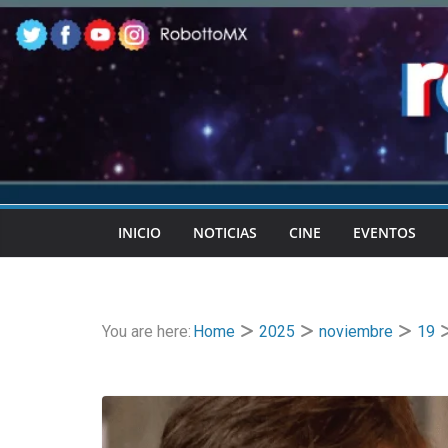
Skip
to
content
INICIO
NOTICIAS
CINE
EVENTOS
You are here:
Home
2025
noviembre
19