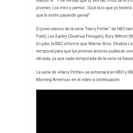
Radcliffe. “Y de verdad que sí, veo las fotos de él 
jóvenes. Los miro y pienso: ‘¡Qué loco que yo hicier
que lo estén pasando genial”.
El joven elenco de la serie “Harry Potter” de HBO tam
Patil), Leo Earley (Seamus Finnigan), Rory Wilmot (
En julio, la BBC informó que Warner Bros. Studios L
temporal para que los jóvenes actores pudieran cont
década, ya que cada temporada de la serie se basará
La serie de «Harry Potter» se estrenará en HBO y H
Morning America» en el video a continuación.