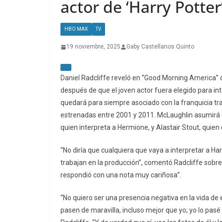
actor de ‘Harry Potter
HBO MAX
TV
19 noviembre, 2025
Gaby Castellanos Quinto
Daniel Radcliffe reveló en “Good Morning America” 
después de que el joven actor fuera elegido para int
quedará para siempre asociado con la franquicia tras
estrenadas entre 2001 y 2011. McLaughlin asumirá el
quien interpreta a Hermione, y Alastair Stout, quien 
“No diría que cualquiera que vaya a interpretar a 
trabajan en la producción”, comentó Radcliffe sobre l
respondió con una nota muy cariñosa”.
“No quiero ser una presencia negativa en la vida de e
pasen de maravilla, incluso mejor que yo; yo lo pasé