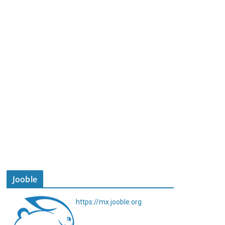
Jooble
https://mx.jooble.org