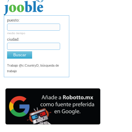
puesto:
medio tiempo
ciudad:
Buscar
Trabajo @c:CountryD, búsqueda de
trabajo