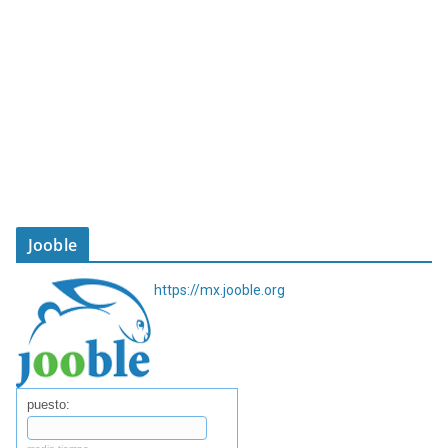
Jooble
https://mx.jooble.org
puesto: