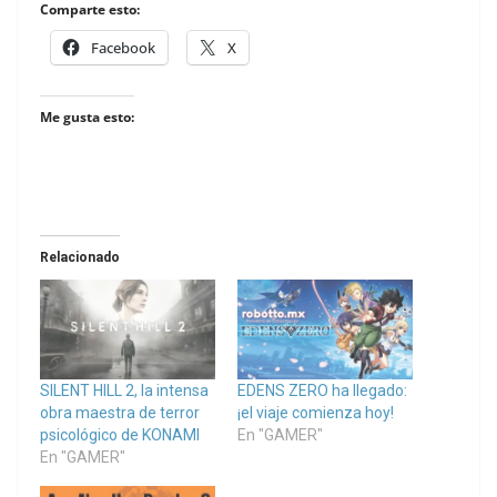
Comparte esto:
Facebook
X
Me gusta esto:
Relacionado
SILENT HILL 2, la intensa
EDENS ZERO ha llegado:
obra maestra de terror
¡el viaje comienza hoy!
psicológico de KONAMI
En "GAMER"
En "GAMER"