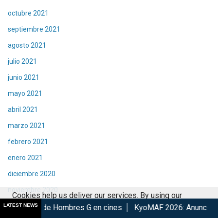
octubre 2021
septiembre 2021
agosto 2021
julio 2021
junio 2021
mayo 2021
abril 2021
marzo 2021
febrero 2021
enero 2021
diciembre 2020
noviembre 2020
Cookies help us deliver our services. By using our
octubre 2020
LATEST NEWS
ombres G en cines
KyoMAF 2026: Anuncian colaboraciones y a
services, you agree to our use of cookies.
Got it