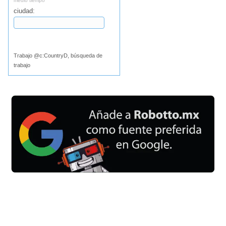
medio tiempo
ciudad:
Buscar
Trabajo @c:CountryD, búsqueda de
trabajo