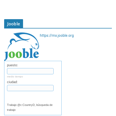
Jooble
https://mx.jooble.org
puesto:
medio tiempo
ciudad:
Buscar
Trabajo @c:CountryD, búsqueda de
trabajo