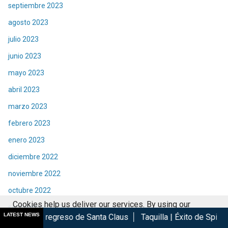
septiembre 2023
agosto 2023
julio 2023
junio 2023
mayo 2023
abril 2023
marzo 2023
febrero 2023
enero 2023
diciembre 2022
noviembre 2022
octubre 2022
Cookies help us deliver our services. By using our
septiembre 2022
LATEST NEWS
eso de Santa Claus
Taquilla | Éxito de Spider-Man Brand New 
services, you agree to our use of cookies.
Got it
agosto 2022