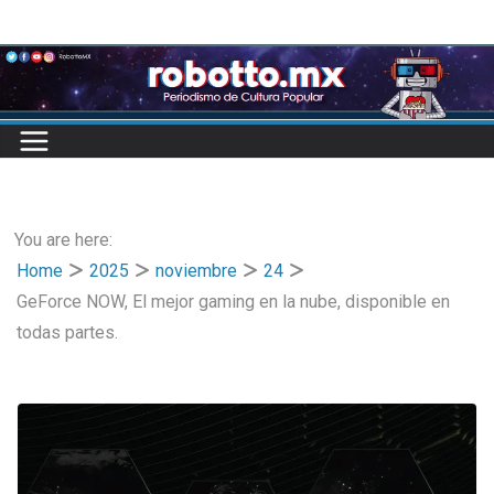
Skip
to
content
You are here:
Home
2025
noviembre
24
GeForce NOW, El mejor gaming en la nube, disponible en
todas partes.