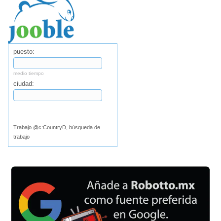
puesto:
medio tiempo
ciudad:
Buscar
Trabajo @c:CountryD, búsqueda de
trabajo