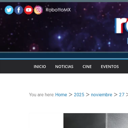
Skip
to
content
INICIO
NOTICIAS
CINE
EVENTOS
You are here:
Home
2025
noviembre
27