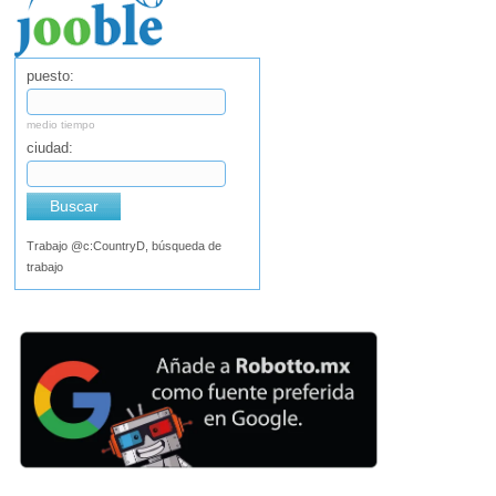
puesto:
medio tiempo
ciudad:
Buscar
Trabajo @c:CountryD, búsqueda de
trabajo