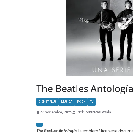
The Beatles Antología
DISNEY PLUS
MÚSICA
ROCK
TV
27 noviembre, 2025
Erick Contreras Ayala
The Beatles Antología
, la emblemática serie docume