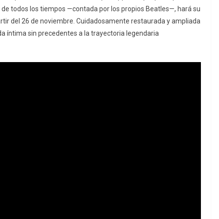
a de todos los tiempos —contada por los propios Beatles—, hará su
rtir del 26 de noviembre. Cuidadosamente restaurada y ampliada
a íntima sin precedentes a la trayectoria legendaria