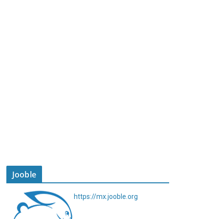
Jooble
https://mx.jooble.org