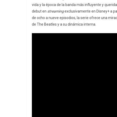
vida y la época de la banda más influyente y querid
debut en
streaming
exclusivamente en Disney+ a pa
de ocho a nueve episodios, la serie ofrece una mirad
de The Beatles y a su dinámica interna.