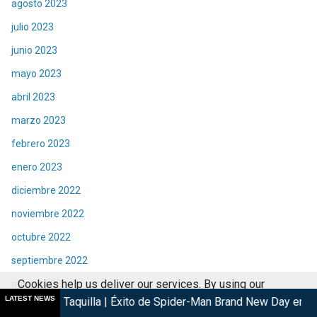
agosto 2023
julio 2023
junio 2023
mayo 2023
abril 2023
marzo 2023
febrero 2023
enero 2023
diciembre 2022
noviembre 2022
octubre 2022
septiembre 2022
Cookies help us deliver our services. By using our
agosto 2022
LATEST NEWS
lla | Éxito de Spider-Man Brand New Day en cines
Las Lágrim
services, you agree to our use of cookies.
Got it
julio 2022