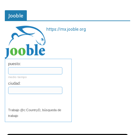
Jooble
https://mx.jooble.org
puesto:
medio tiempo
ciudad:
Buscar
Trabajo @c:CountryD, búsqueda de
trabajo