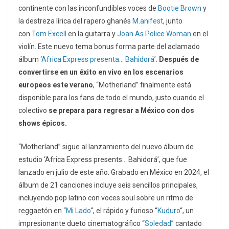
continente con las inconfundibles voces de
Bootie Brown
y
la destreza lírica del rapero ghanés
M.anifest
, junto
con
Tom Excell
en la guitarra y
Joan As Police Woman
en el
violín. Este nuevo tema bonus forma parte del aclamado
álbum ‘
Africa Express presenta… Bahidorá
’.
Después de
convertirse en un éxito en vivo en los escenarios
europeos este verano
, “Motherland” finalmente está
disponible para los fans de todo el mundo, justo cuando el
colectivo
se prepara para regresar a México con dos
shows épicos.
“Motherland” sigue al lanzamiento del nuevo álbum de
estudio ‘Africa Express presents… Bahidorá’, que fue
lanzado en julio de este año. Grabado en México en 2024, el
álbum de 21 canciones incluye seis sencillos principales,
incluyendo pop latino con voces soul sobre un ritmo de
reggaetón en “
Mi Lado
“, el rápido y furioso “
Kuduro
“, un
impresionante dueto cinematográfico “
Soledad
” cantado