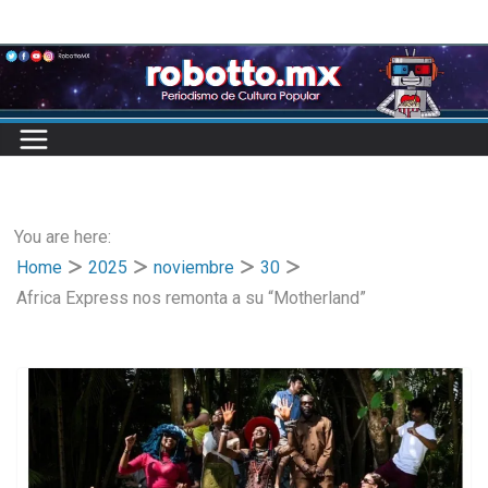
Skip
to
content
You are here:
Home
2025
noviembre
30
Africa Express nos remonta a su “Motherland”