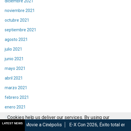
diciembre 2021
noviembre 2021
octubre 2021
septiembre 2021
agosto 2021
julio 2021
junio 2021
mayo 2021
abril 2021
marzo 2021
febrero 2021
enero 2021
diciembre 2020
Cookies help us deliver our services. By using our
LATEST NEWS
e a Cinépolis
E-X Con 2026, Éxito total en la convención.
L
services, you agree to our use of cookies.
Got it
noviembre 2020