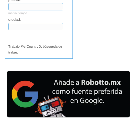
medio tiempo
ciudad:
Buscar
Trabajo @c:CountryD, búsqueda de
trabajo