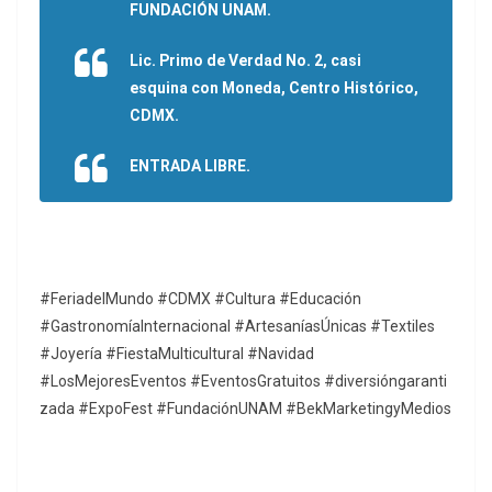
FUNDACIÓN UNAM.
Lic. Primo de Verdad No. 2, casi
esquina con Moneda, Centro Histórico,
CDMX.
ENTRADA LIBRE.
#FeriadelMundo #CDMX #Cultura #Educación
#GastronomíaInternacional #ArtesaníasÚnicas #Textiles
#Joyería #FiestaMulticultural #Navidad
#LosMejoresEventos #EventosGratuitos #diversióngaranti
zada #ExpoFest #FundaciónUNAM #BekMarketingyMedios