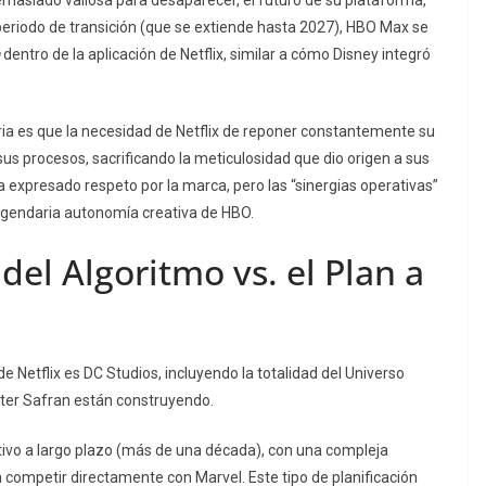
l periodo de transición (que se extiende hasta 2027), HBO Max se
dentro de la aplicación de Netflix, similar a cómo Disney integró
tria es que la necesidad de Netflix de reponer constantemente su
sus procesos, sacrificando la meticulosidad que dio origen a sus
 expresado respeto por la marca, pero las “sinergias operativas”
egendaria autonomía creativa de HBO.
del Algoritmo vs. el Plan a
 Netflix es DC Studios, incluyendo la totalidad del Universo
ter Safran están construyendo.
tivo a largo plazo (más de una década), con una compleja
a competir directamente con Marvel. Este tipo de planificación