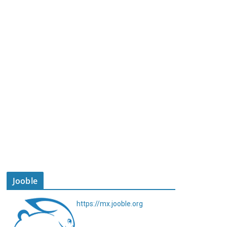
Jooble
https://mx.jooble.org