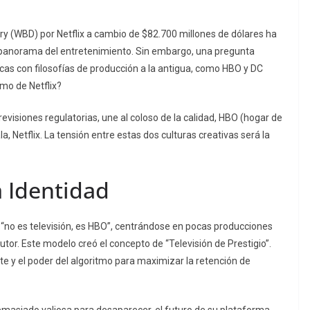
ery (WBD) por Netflix a cambio de $82.700 millones de dólares ha
l panorama del entretenimiento. Sin embargo, una pregunta
as con filosofías de producción a la antigua, como HBO y DC
mo de Netflix?
revisiones regulatorias, une al coloso de la calidad, HBO (hogar de
ala, Netflix. La tensión entre estas dos culturas creativas será la
a Identidad
“no es televisión, es HBO”, centrándose en pocas producciones
autor. Este modelo creó el concepto de “Televisión de Prestigio”.
nte y el poder del algoritmo para maximizar la retención de
emasiado valiosa para desaparecer, el futuro de su plataforma,