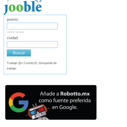
puesto:
medio tiempo
ciudad:
Buscar
Trabajo @c:CountryD, búsqueda de
trabajo