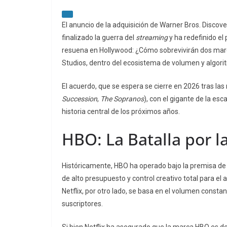
El anuncio de la adquisición de Warner Bros. Discov
finalizado la guerra del
streaming
y ha redefinido e
resuena en Hollywood: ¿Cómo sobrevivirán dos marc
Studios, dentro del ecosistema de volumen y algorit
El acuerdo, que se espera se cierre en 2026 tras las 
Succession
,
The Sopranos
), con el gigante de la esc
historia central de los próximos años.
HBO: La Batalla por l
Históricamente, HBO ha operado bajo la premisa de 
de alto presupuesto y control creativo total para el 
Netflix, por otro lado, se basa en el volumen consta
suscriptores.
Si bien Netflix ha asegurado que la marca HBO es d