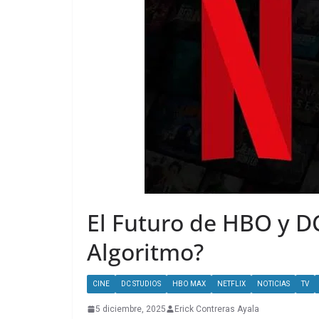
El Futuro de HBO y DC
Algoritmo?
CINE
DC STUDIOS
HBO MAX
NETFLIX
NOTICIAS
TV
5 diciembre, 2025
Erick Contreras Ayala