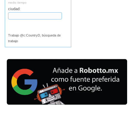
medio tiempo
ciudad:
Buscar
Trabajo @c:CountryD, búsqueda de
trabajo