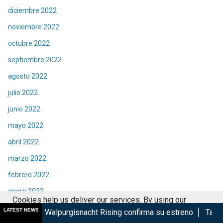
diciembre 2022
noviembre 2022
octubre 2022
septiembre 2022
agosto 2022
julio 2022
junio 2022
mayo 2022
abril 2022
marzo 2022
febrero 2022
enero 2022
Cookies help us deliver our services. By using our
diciembre 2021
LATEST NEWS
rgisnacht Rising confirma su estreno
Taquilla de Spider-M
services, you agree to our use of cookies.
Got it