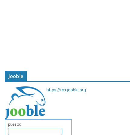
Jooble
https://mx.jooble.org
puesto: