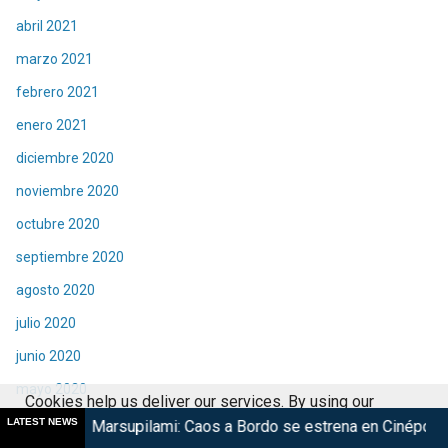
abril 2021
marzo 2021
febrero 2021
enero 2021
diciembre 2020
noviembre 2020
octubre 2020
septiembre 2020
agosto 2020
julio 2020
junio 2020
mayo 2020
Cookies help us deliver our services. By using our
abril 2020
LATEST NEWS
arsupilami: Caos a Bordo se estrena en Cinépolis
Harry Pott
services, you agree to our use of cookies.
Got it