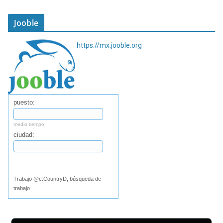
Jooble
https://mx.jooble.org
puesto:
medio tiempo
ciudad:
Buscar
Trabajo @c:CountryD, búsqueda de
trabajo