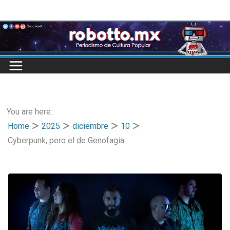
Skip
to
content
You are here:
Home
2025
diciembre
10
Cyberpunk, pero el de Genofagia