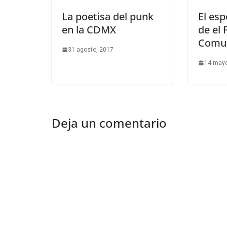
La poetisa del punk
El es
en la CDMX
de el 
Comun
31 agosto, 2017
14 mayo
Deja un comentario