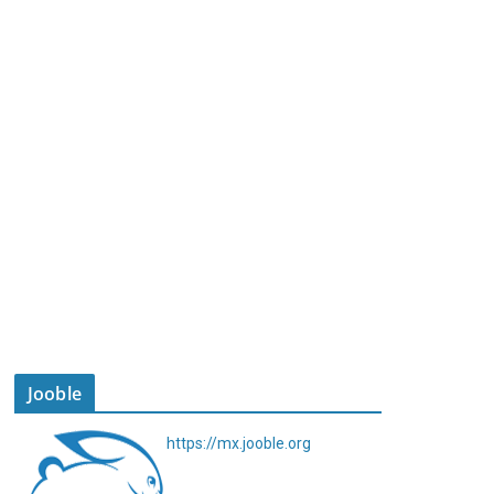
Jooble
https://mx.jooble.org