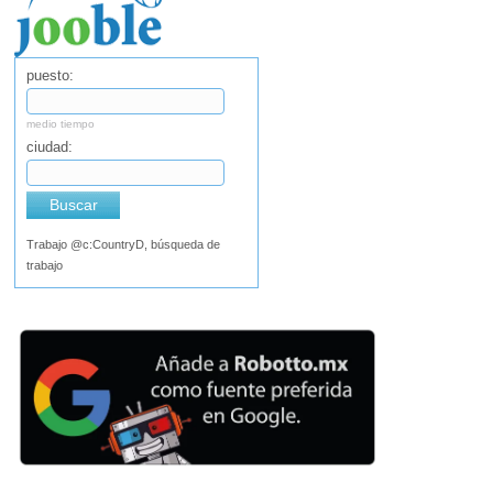
puesto:
medio tiempo
ciudad:
Buscar
Trabajo @c:CountryD, búsqueda de
trabajo