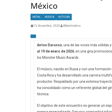
México
METAL
MÚSICA
NOTICIAS
15 diciembre, 2025
Albertmativo
Anton Darusso
, una de las voces más sólidas 
al 19 de enero de 2026
, en una gira promociona
los Monster Music Awards.
El músico, nacido en Rusia y con una formación 
Costa Rica y ha desarrollado una carrera multifac
productor. Respaldado por una extensa trayector
ha consolidado como un referente global del gé
técnica.
El objetivo de este encuentro es generar un espa
prensa especializada. Darusso compartirá inform