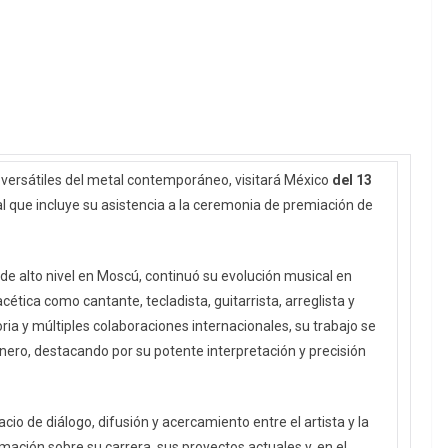
y versátiles del metal contemporáneo, visitará México
del 13
l que incluye su asistencia a la ceremonia de premiación de
de alto nivel en Moscú, continuó su evolución musical en
ética como cantante, tecladista, guitarrista, arreglista y
ia y múltiples colaboraciones internacionales, su trabajo se
nero, destacando por su potente interpretación y precisión
cio de diálogo, difusión y acercamiento entre el artista y la
ación sobre su carrera, sus proyectos actuales y, en el