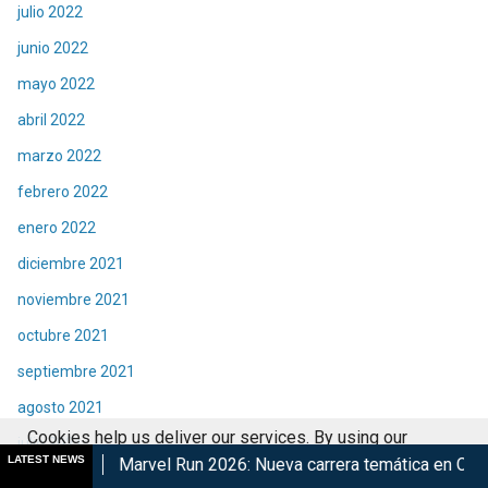
julio 2022
junio 2022
mayo 2022
abril 2022
marzo 2022
febrero 2022
enero 2022
diciembre 2021
noviembre 2021
octubre 2021
septiembre 2021
agosto 2021
Cookies help us deliver our services. By using our
julio 2021
LATEST NEWS
arvel Run 2026: Nueva carrera temática en CDMX
Retorna Th
services, you agree to our use of cookies.
Got it
junio 2021