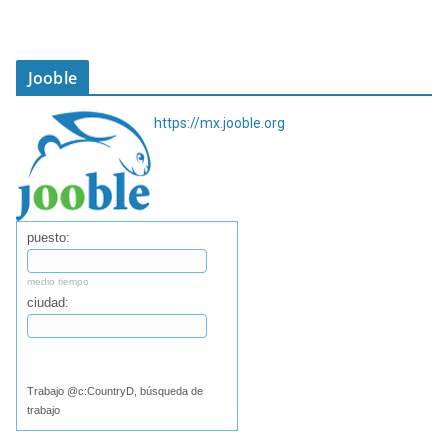
Jooble
https://mx.jooble.org
puesto:
medio tiempo
ciudad:
Buscar
Trabajo @c:CountryD, búsqueda de
trabajo