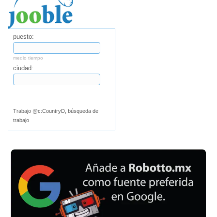
puesto:
medio tiempo
ciudad:
Buscar
Trabajo @c:CountryD, búsqueda de
trabajo