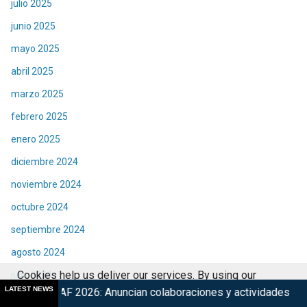
julio 2025
junio 2025
mayo 2025
abril 2025
marzo 2025
febrero 2025
enero 2025
diciembre 2024
noviembre 2024
octubre 2024
septiembre 2024
agosto 2024
Cookies help us deliver our services. By using our
julio 2024
LATEST NEWS
026: Anuncian colaboraciones y actividades de su 15° edición
services, you agree to our use of cookies.
Got it
junio 2024