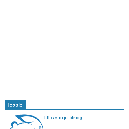
Jooble
https://mx.jooble.org