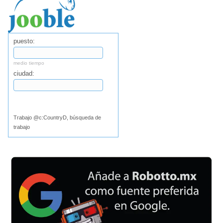
puesto:
medio tiempo
ciudad:
Buscar
Trabajo @c:CountryD, búsqueda de
trabajo