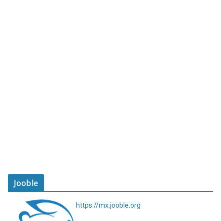
Jooble
https://mx.jooble.org