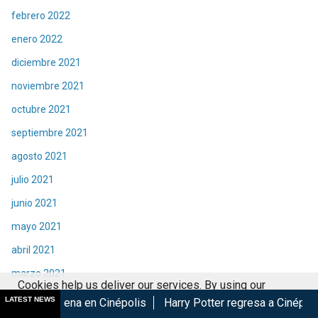
febrero 2022
enero 2022
diciembre 2021
noviembre 2021
octubre 2021
septiembre 2021
agosto 2021
julio 2021
junio 2021
mayo 2021
abril 2021
marzo 2021
Cookies help us deliver our services. By using our
febrero 2021
LATEST NEWS
en Cinépolis
Harry Potter regresa a Cinépolis con menú y col
services, you agree to our use of cookies.
Got it