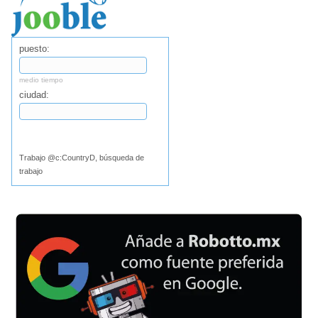
puesto:
medio tiempo
ciudad:
Buscar
Trabajo @c:CountryD, búsqueda de
trabajo