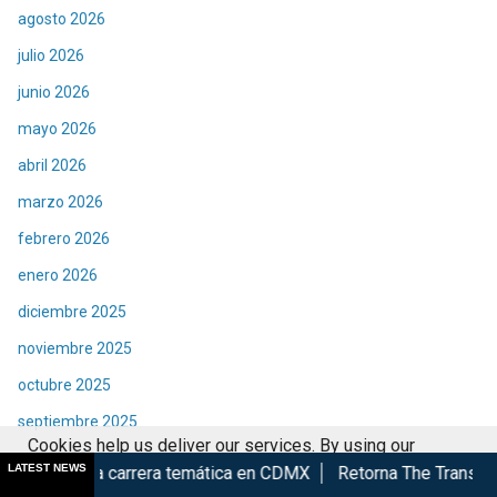
agosto 2026
julio 2026
junio 2026
mayo 2026
abril 2026
marzo 2026
febrero 2026
enero 2026
diciembre 2025
noviembre 2025
octubre 2025
septiembre 2025
Cookies help us deliver our services. By using our
agosto 2025
LATEST NEWS
era temática en CDMX
Retorna The Transformers: The Movie a
services, you agree to our use of cookies.
Got it
julio 2025