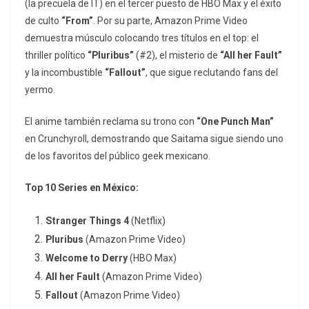
(la precuela de
IT
) en el tercer puesto de HBO Max y el éxito
de culto
“From”
. Por su parte, Amazon Prime Video
demuestra músculo colocando tres títulos en el top: el
thriller político
“Pluribus”
(#2), el misterio de
“All her Fault”
y la incombustible
“Fallout”
, que sigue reclutando fans del
yermo.
El anime también reclama su trono con
“One Punch Man”
en Crunchyroll, demostrando que Saitama sigue siendo uno
de los favoritos del público geek mexicano.
Top 10 Series en México:
Stranger Things 4
(Netflix)
Pluribus
(Amazon Prime Video)
Welcome to Derry
(HBO Max)
All her Fault
(Amazon Prime Video)
Fallout
(Amazon Prime Video)