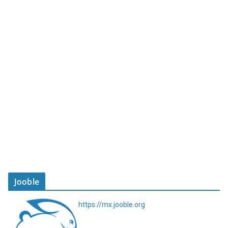
Jooble
https://mx.jooble.org