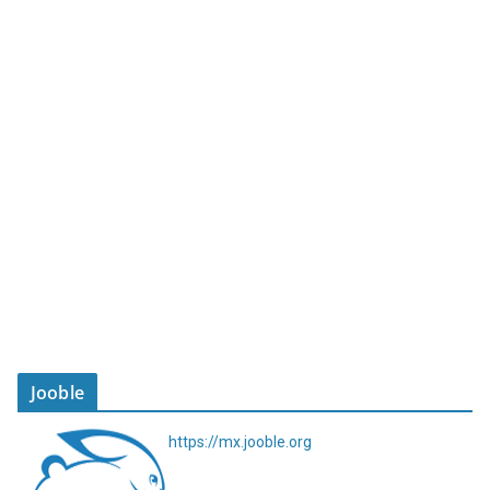
Jooble
https://mx.jooble.org