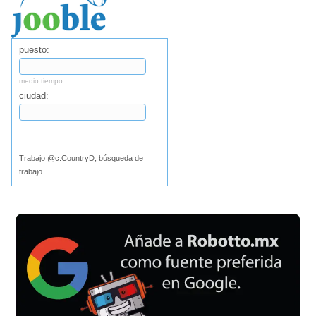
puesto:
medio tiempo
ciudad:
Buscar
Trabajo @c:CountryD, búsqueda de
trabajo