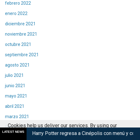
febrero 2022
enero 2022
diciembre 2021
noviembre 2021
octubre 2021
septiembre 2021
agosto 2021
julio 2021
junio 2021
mayo 2021
abril 2021
marzo 2021
Cookies help us deliver our services. By using our
febrero 2021
LATEST NEWS
Harry Potter regresa a Cinépolis con menú y coleccionables
V
services, you agree to our use of cookies.
Got it
enero 2021