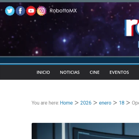
Skip
to
content
INICIO
NOTICIAS
CINE
EVENTOS
You are here:
Home
2026
enero
18
Ope