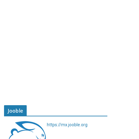
Jooble
https://mx.jooble.org