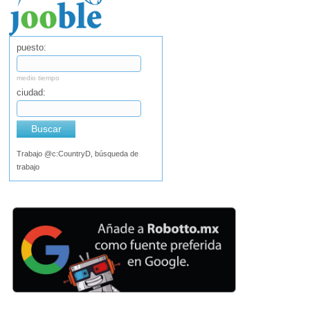
puesto:
medio tiempo
ciudad:
Buscar
Trabajo @c:CountryD, búsqueda de
trabajo