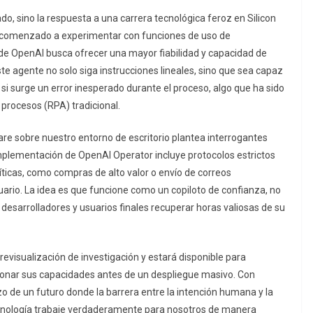
do, sino la respuesta a una carrera tecnológica feroz en Silicon
 comenzado a experimentar con funciones de uso de
e OpenAI busca ofrecer una mayor fiabilidad y capacidad de
e agente no solo siga instrucciones lineales, sino que sea capaz
i surge un error inesperado durante el proceso, algo que ha sido
 procesos (RPA) tradicional.
re sobre nuestro entorno de escritorio plantea interrogantes
implementación de OpenAI Operator incluye protocolos estrictos
íticas, como compras de alto valor o envío de correos
suario. La idea es que funcione como un copiloto de confianza, no
 desarrolladores y usuarios finales recuperar horas valiosas de su
revisualización de investigación y estará disponible para
ccionar sus capacidades antes de un despliegue masivo. Con
de un futuro donde la barrera entre la intención humana y la
tecnología trabaje verdaderamente para nosotros de manera