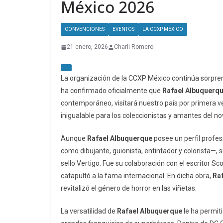
México 2026
CONVENCIONES
EVENTOS
LA CCXP MÉXICO
21 enero, 2026
Charli Romero
La organización de la CCXP México continúa sorprend
ha confirmado oficialmente que
Rafael Albuquerq
contemporáneo, visitará nuestro país por primera v
inigualable para los coleccionistas y amantes del no
Aunque
Rafael Albuquerque
posee un perfil prof
como dibujante, guionista, entintador y colorista—,
sello Vertigo. Fue su colaboración con el escritor S
catapultó a la fama internacional. En dicha obra,
Ra
revitalizó el género de horror en las viñetas.
La versatilidad de
Rafael Albuquerque
le ha permiti