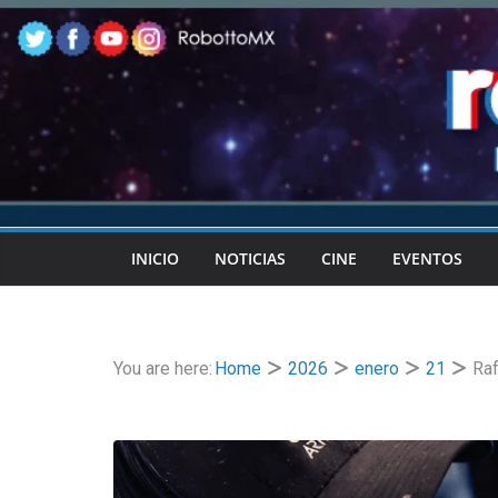
Skip
to
content
INICIO
NOTICIAS
CINE
EVENTOS
You are here:
Home
2026
enero
21
Raf