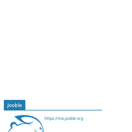
Jooble
https://mx.jooble.org