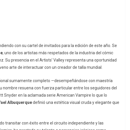
iendo con su cartel de invitados para la edición de este año. Se
ue
, uno de los artistas más respetados de la industria del cómic
ez. Su presencia en el
Artists’ Valley
representa una oportunidad
veno arte de interactuar con un creador de talla mundial.
esional sumamente completo —desempeñándose con maestría
 su nombre resuena con fuerza particular entre los seguidores del
cott Snyder en la aclamada serie
American Vampire
lo que lo
fael Albuquerque
definió una estética visual cruda y elegante que
do transitar con éxito entre el circuito independiente y las