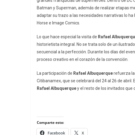
grandes franquicias de superhéroes. Dentro de DC 
Batman
y
Superman
, además de realizar etapas m
adaptar su trazo a las necesidades narrativas lo ha
Horse e Image Comics.
Lo que hace especial la visita de
Rafael Albuquerq
historietista integral. No se trata solo de un ilustra
secuencial a la perfección. Durante los días del eve
proceso creativo en el corazón de la convención.
La participación de
Rafael Albuquerque
refuerza la
Citibanamex, que se celebrará del 24 al 26 de abril
Rafael Albuquerque
y el resto de los invitados que
Comparte esto:
Facebook
X