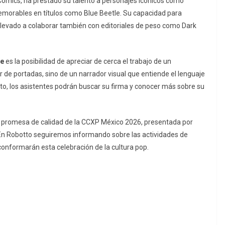
Comics, ha prestado su talento a personajes icónicos como
emorables en títulos como
Blue Beetle
. Su capacidad para
 llevado a colaborar también con editoriales de peso como Dark
ue
es la posibilidad de apreciar de cerca el trabajo de un
dor de portadas, sino de un narrador visual que entiende el lenguaje
nto, los asistentes podrán buscar su firma y conocer más sobre su
 promesa de calidad de la CCXP México 2026, presentada por
. En Robotto seguiremos informando sobre las actividades de
 conformarán esta celebración de la cultura pop.