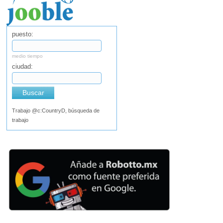
puesto:
medio tiempo
ciudad:
Buscar
Trabajo @c:CountryD, búsqueda de
trabajo