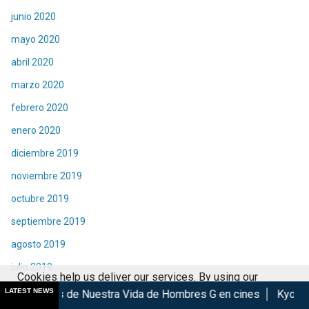
junio 2020
mayo 2020
abril 2020
marzo 2020
febrero 2020
enero 2020
diciembre 2019
noviembre 2019
octubre 2019
septiembre 2019
agosto 2019
julio 2019
Cookies help us deliver our services. By using our
junio 2019
LATEST NEWS
e Nuestra Vida de Hombres G en cines
KyoMAF 2026: Anuncia
services, you agree to our use of cookies.
Got it