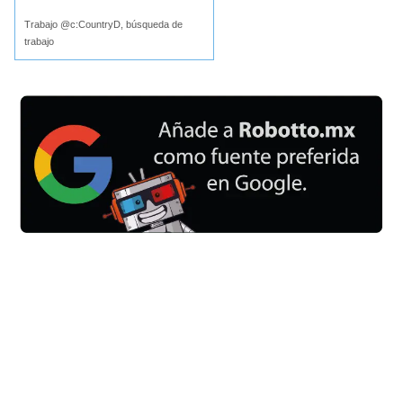
Trabajo @c:CountryD, búsqueda de
trabajo