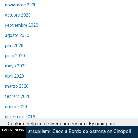
noviembre 2020
octubre 2020
septiembre 2020
agosto 2020
julio 2020
junio 2020
mayo 2020
abril 2020
marzo 2020
febrero 2020
enero 2020
diciembre 2019
Cookies help us deliver our services. By using our
noviembre 2019
LATEST NEWS
ilami: Caos a Bordo se estrena en Cinépolis
Harry Potter re
services, you agree to our use of cookies.
Got it
octubre 2019