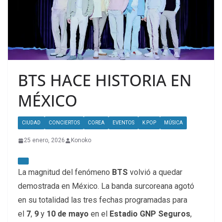
BTS HACE HISTORIA EN
MÉXICO
CIUDAD
CONCIERTOS
COREA
EVENTOS
K POP
MÚSICA
25 enero, 2026
Konoko
La magnitud del fenómeno
BTS
volvió a quedar
demostrada en México. La banda surcoreana agotó
en su totalidad las tres fechas programadas para
el
7
,
9
y
10 de mayo
en el
Estadio GNP Seguros
,