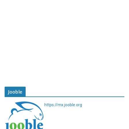
Jooble
https://mx.jooble.org