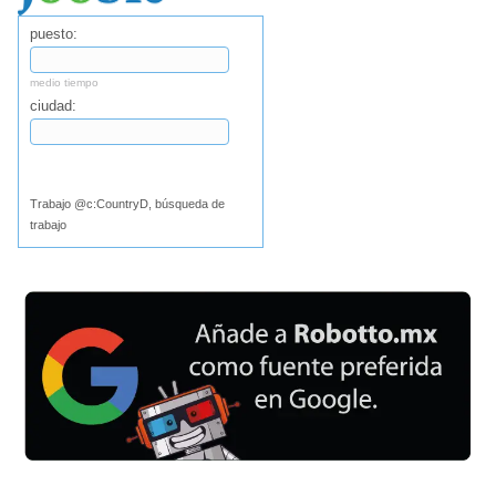
puesto:
medio tiempo
ciudad:
Buscar
Trabajo @c:CountryD, búsqueda de
trabajo