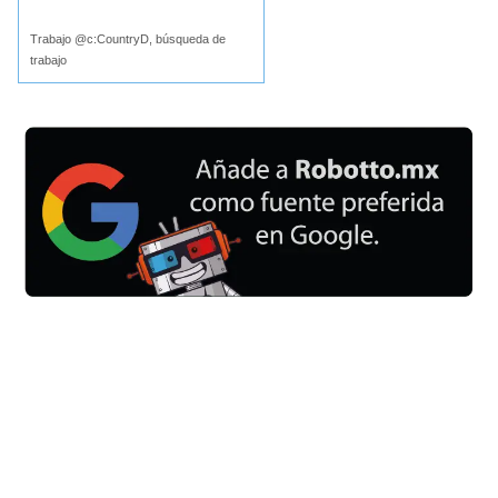
Trabajo @c:CountryD, búsqueda de
trabajo