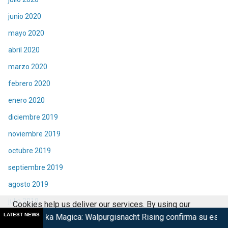
junio 2020
mayo 2020
abril 2020
marzo 2020
febrero 2020
enero 2020
diciembre 2019
noviembre 2019
octubre 2019
septiembre 2019
agosto 2019
julio 2019
Cookies help us deliver our services. By using our
LATEST NEWS
gica: Walpurgisnacht Rising confirma su estreno
Taquilla d
junio 2019
services, you agree to our use of cookies.
Got it