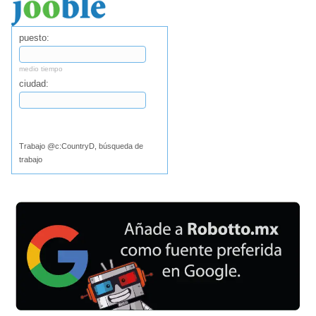
puesto:
medio tiempo
ciudad:
Buscar
Trabajo @c:CountryD, búsqueda de
trabajo