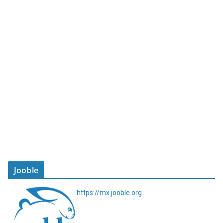
Jooble
https://mx.jooble.org