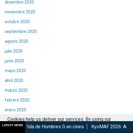
diciembre 2020
noviembre 2020
octubre 2020
septiembre 2020
agosto 2020
julio 2020
junio 2020
mayo 2020
abril 2020
marzo 2020
febrero 2020
enero 2020
Cookies help us deliver our services. By using our
diciembre 2019
LATEST NEWS
de Hombres G en cines
KyoMAF 2026: Anuncian colaboracione
services, you agree to our use of cookies.
Got it
noviembre 2019