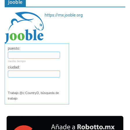
Jooble
https://mx.jooble.org
puesto:
medio tiempo
ciudad:
Buscar
Trabajo @c:CountryD, búsqueda de
trabajo