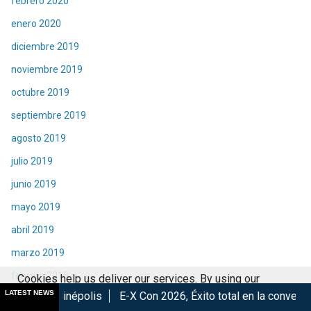
febrero 2020
enero 2020
diciembre 2019
noviembre 2019
octubre 2019
septiembre 2019
agosto 2019
julio 2019
junio 2019
mayo 2019
abril 2019
marzo 2019
febrero 2019
Cookies help us deliver our services. By using our
LATEST NEWS
olis
E-X Con 2026, Éxito total en la convención.
Los Mejore
services, you agree to our use of cookies.
Got it
enero 2019