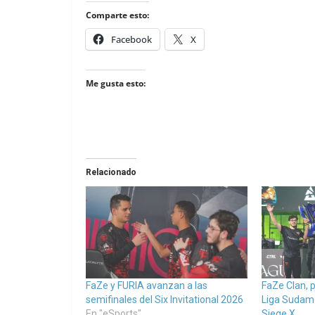
Comparte esto:
Facebook
X
Me gusta esto:
Relacionado
FaZe y FURIA avanzan a las
FaZe Clan, 
semifinales del Six Invitational 2026
Liga Sudame
En "eSports"
Siege X