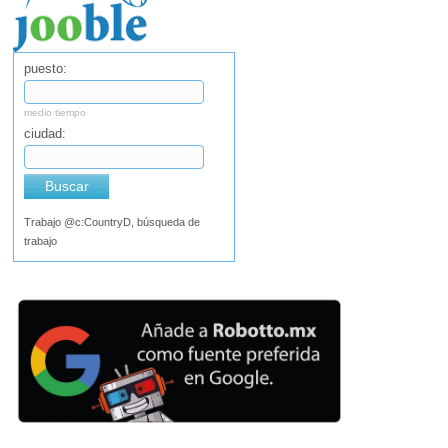
puesto:
medio tiempo
ciudad:
Buscar
Trabajo @c:CountryD, búsqueda de
trabajo