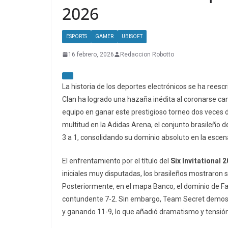
2026
ESPORTS
GAMER
UBISOFT
16 febrero, 2026
Redaccion Robotto
La historia de los deportes electrónicos se ha reesc
Clan ha logrado una hazaña inédita al coronarse c
equipo en ganar este prestigioso torneo dos veces 
multitud en la Adidas Arena, el conjunto brasileño 
3 a 1, consolidando su dominio absoluto en la esce
El enfrentamiento por el título del
Six Invitational 
iniciales muy disputadas, los brasileños mostraron s
Posteriormente, en el mapa Banco, el dominio de FaZ
contundente 7-2. Sin embargo, Team Secret demostr
y ganando 11-9, lo que añadió dramatismo y tensión a