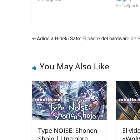
En "eSports
Adiós a Hideki Sato: El padre del hardware de 
You May Also Like
Type-NOISE: Shonen
El vid
Shojo | Una obra
«Wolv