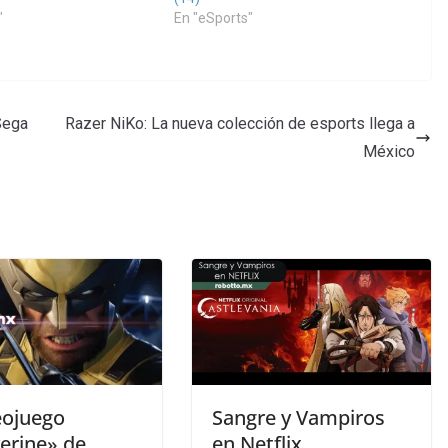
"
En "eSports"
Sega
Razer NiKo: La nueva colección de esports llega a
México
eojuego
Sangre y Vampiros
erine» de
en Netflix,