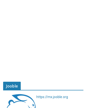
Jooble
https://mx.jooble.org