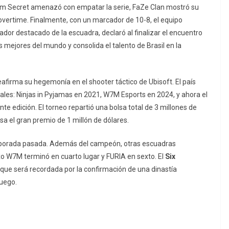
am Secret amenazó con empatar la serie, FaZe Clan mostró su
overtime
. Finalmente, con un marcador de 10-8, el equipo
gador destacado de la escuadra, declaró al finalizar el encuentro
 mejores del mundo y consolida el talento de Brasil en la
 reafirma su hegemonía en el
shooter
táctico de Ubisoft. El país
s: Ninjas in Pyjamas en 2021, W7M Esports en 2024, y ahora el
te edición. El torneo repartió una bolsa total de 3 millones de
sa el gran premio de 1 millón de dólares.
emporada pasada. Además del campeón, otras escuadras
xo W7M terminó en cuarto lugar y FURIA en sexto. El
Six
que será recordada por la confirmación de una dinastía
juego.