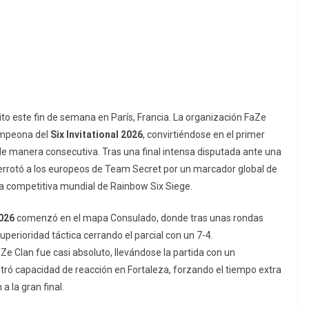
rito este fin de semana en París, Francia. La organización FaZe
ampeona del
Six Invitational 2026
, convirtiéndose en el primer
de manera consecutiva. Tras una final intensa disputada ante una
derrotó a los europeos de Team Secret por un marcador global de
na competitiva mundial de
Rainbow Six Siege
.
2026
comenzó en el mapa Consulado, donde tras unas rondas
uperioridad táctica cerrando el parcial con un 7-4.
e Clan fue casi absoluto, llevándose la partida con un
ó capacidad de reacción en Fortaleza, forzando el tiempo extra
 la gran final.