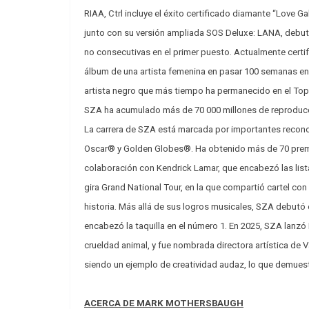
RIAA, Ctrl incluye el éxito certificado diamante “Love G
junto con su versión ampliada SOS Deluxe: LANA, debuta
no consecutivas en el primer puesto. Actualmente certif
álbum de una artista femenina en pasar 100 semanas en 
artista negro que más tiempo ha permanecido en el Top 10
SZA ha acumulado más de 70 000 millones de reproduc
La carrera de SZA está marcada por importantes recono
Oscar® y Golden Globes®. Ha obtenido más de 70 prem
colaboración con Kendrick Lamar, que encabezó las lista
gira Grand National Tour, en la que compartió cartel co
historia. Más allá de sus logros musicales, SZA debutó 
encabezó la taquilla en el número 1. En 2025, SZA lanzó N
crueldad animal, y fue nombrada directora artística de
siendo un ejemplo de creatividad audaz, lo que demuest
ACERCA DE MARK MOTHERSBAUGH