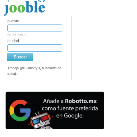
puesto:
medio tiempo
ciudad:
Buscar
Trabajo @c:CountryD, búsqueda de
trabajo