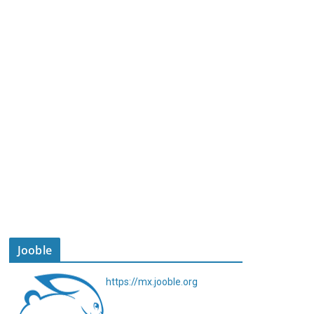
Jooble
https://mx.jooble.org