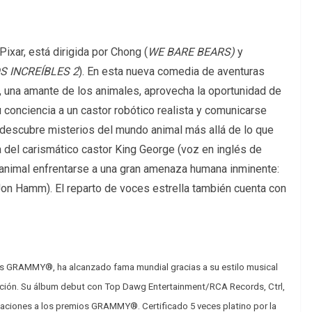
Pixar, está dirigida por Chong (
WE BARE BEARS)
y
S INCREÍBLES 2
). En esta nueva comedia de aventuras
, una amante de los animales, aprovecha la oportunidad de
su conciencia a un castor robótico realista y comunicarse
descubre misterios del mundo animal más allá de lo que
del carismático castor King George (voz en inglés de
 animal enfrentarse a una gran amenaza humana inminente:
Jon Hamm). El reparto de voces estrella también cuenta con
s GRAMMY®, ha alcanzado fama mundial gracias a su estilo musical
moción. Su álbum debut con Top Dawg Entertainment/RCA Records, Ctrl,
inaciones a los premios GRAMMY®. Certificado 5 veces platino por la