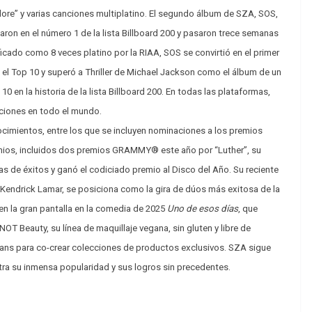
alore” y varias canciones multiplatino. El segundo álbum de SZA, SOS,
ron en el número 1 de la lista Billboard 200 y pasaron trece semanas
icado como 8 veces platino por la RIAA, SOS se convirtió en el primer
el Top 10 y superó a Thriller de Michael Jackson como el álbum de un
 en la historia de la lista Billboard 200. En todas las plataformas,
ciones en todo el mundo.
cimientos, entre los que se incluyen nominaciones a los premios
ios, incluidos dos premios GRAMMY® este año por “Luther”, su
s de éxitos y ganó el codiciado premio al Disco del Año. Su reciente
n Kendrick Lamar, se posiciona como la gira de dúos más exitosa de la
en la gran pantalla en la comedia de 2025
Uno de esos días
, que
OT Beauty, su línea de maquillaje vegana, sin gluten y libre de
 Vans para co-crear colecciones de productos exclusivos. SZA sigue
ra su inmensa popularidad y sus logros sin precedentes.