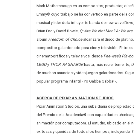
Mark Mothersbaugh es un compositor, productor, diseñ
Emmy® cuyo trabajo se ha convertido en parte de la co
musical y líder de la influyente banda de new wave D
Brian Eno y David Bowie,
Q: Are We Not Men? A: We are 
álbum
Freedom of Choice
alcanzara el disco de platino
compositor galardonado para cine y televisión. Entre s
cinematográficos y televisivos, desde
Pee-wee’s Playho
LEGO
y
THOR: RAGNAROK
hasta, más recientemente,
U
de muchos anuncios y videojuegos galardonados. Sigue
popular programa infantil «Yo Gabba Gabba!».
ACERCA DE PIXAR ANIMATION STUDIOS
Pixar Animation Studios, una subsidiaria de propiedad
del Premio de la Academia® con capacidades técnicas, c
animación por computadora. El estudio, ubicado en el n
exitosas y queridas de todos los tiempos, incluyendo
T