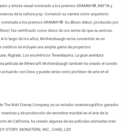
ador y artista visual nominado a los premios GRAMMY®, BAFTA y
nciencia de la cultura pop. Comenzó su carrera como arquitecto
evo, nominada a los premios GRAMMY®. Su álbum debut, producido por
Devo!
, fue certificado como disco de oro antes de que su exitoso
. A lo largo de los años, Mothersbaugh se ha convertido en un
us créditos se incluyen una amplia gama de proyectos
use
,
Rugrats
,
Los excéntricos Tenenbaums, La gran aventura
na película de Minecraft
. Mothersbaugh también ha creado el sonido
 actuando con Devo y puede verse como profesor de arte en el
 de The Walt Disney Company, es un estudio cinematográfico ganador
reativas y de producción de renombre mundial en el arte de la
orte de California, ha creado algunas de las películas animadas más
OY STORY
,
MONSTERS, INC.
,
CARS
,
LOS