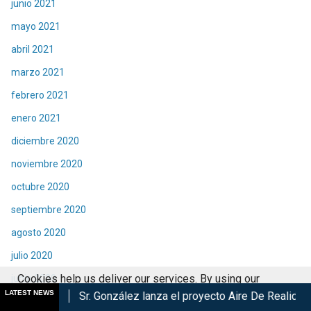
junio 2021
mayo 2021
abril 2021
marzo 2021
febrero 2021
enero 2021
diciembre 2020
noviembre 2020
octubre 2020
septiembre 2020
agosto 2020
julio 2020
Cookies help us deliver our services. By using our
junio 2020
LATEST NEWS
r. González lanza el proyecto Aire De Realidad en México
BBC
services, you agree to our use of cookies.
Got it
mayo 2020