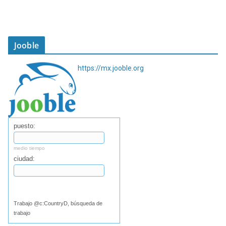
Jooble
https://mx.jooble.org
puesto:
medio tiempo
ciudad:
Buscar
Trabajo @c:CountryD, búsqueda de
trabajo