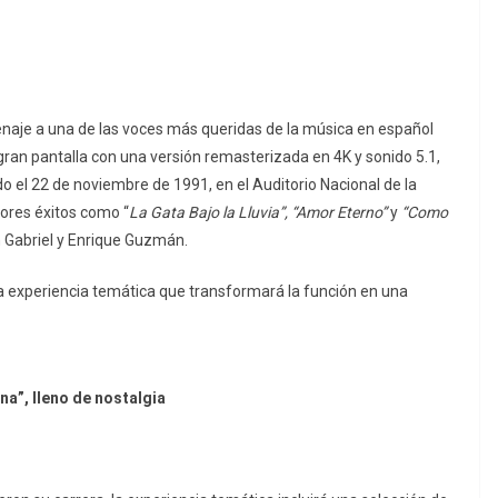
menaje a una de las voces más queridas de la música en español
 gran pantalla con una versión remasterizada en 4K y sonido 5.1,
o el 22 de noviembre de 1991, en el Auditorio Nacional de la
ores éxitos como “
La Gata Bajo la Lluvia”, “Amor Eterno”
y
“Como
n Gabriel y Enrique Guzmán.
a
experiencia
temática
que
transformará
la
función
en
una
a”, lleno de nostalgia