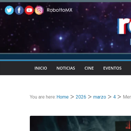
Skip
to
content
INICIO
NOTICIAS
CINE
EVENTOS
You are here:
Home
2026
marzo
4
Men