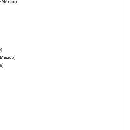
e México
)
o
)
 México
)
a
)