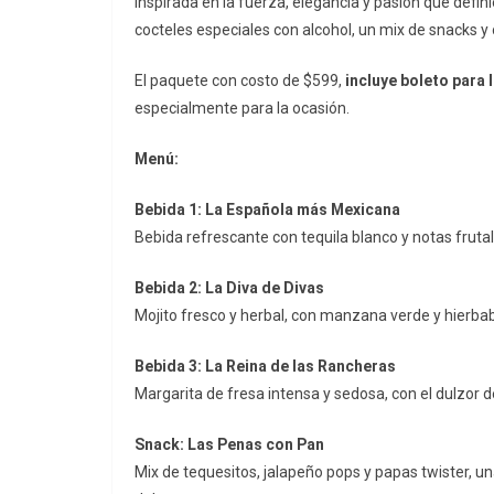
Inspirada en la fuerza, elegancia y pasión que defini
cocteles especiales con alcohol, un mix de snacks 
El paquete con costo de $599,
incluye boleto para 
especialmente para la ocasión.
Menú:
Bebida 1: La Española más Mexicana
Bebida refrescante con tequila blanco y notas frutal
Bebida 2: La Diva de Divas
Mojito fresco y herbal, con manzana verde y hierba
Bebida 3: La Reina de las Rancheras
Margarita de fresa intensa y sedosa, con el dulzor de
Snack: Las Penas con Pan
Mix de tequesitos, jalapeño pops y papas twister, u