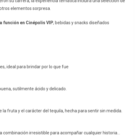
eron su carrera, la experiencia temática incluirá una selección de
y otros elementos sorpresa.
la función en Cinépolis VIP
, bebidas y snacks diseñados
es, ideal para brindar por lo que fue
buena, sutilmente ácido y delicado.
 la fruta y el carácter del tequila, hecha para sentir sin medida.
na combinación irresistible para acompañar cualquier historia…