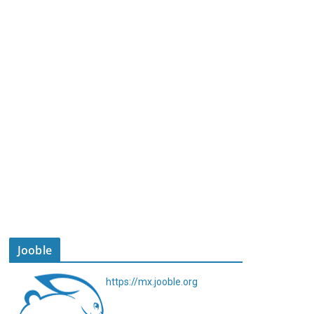
Jooble
https://mx.jooble.org