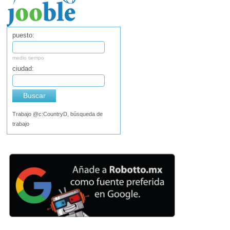
puesto:
medio tiempo
ciudad:
Buscar
Trabajo @c:CountryD, búsqueda de
trabajo