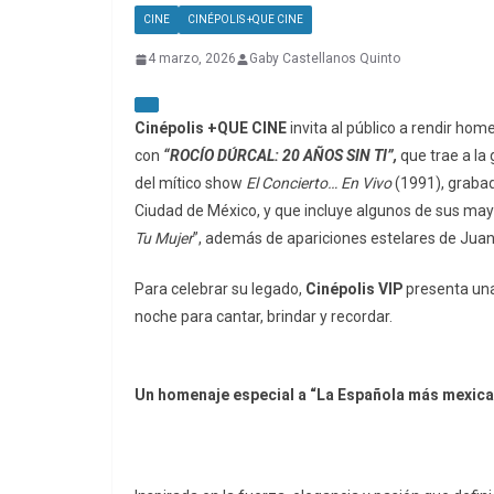
CINE
CINÉPOLIS +QUE CINE
4 marzo, 2026
Gaby Castellanos Quinto
Cinépolis +QUE CINE
invita al público a rendir ho
con
“ROCÍO DÚRCAL: 20 AÑOS SIN TI”,
que trae a la
del mítico show
El Concierto… En Vivo
(1991), grabad
Ciudad de México, y que incluye algunos de sus may
Tu Mujer
”, además de apariciones estelares de Jua
Para celebrar su legado,
Cinépolis VIP
presenta
un
noche
para
cantar,
brindar
y
recordar.
Un homenaje especial a “La Española más mexican