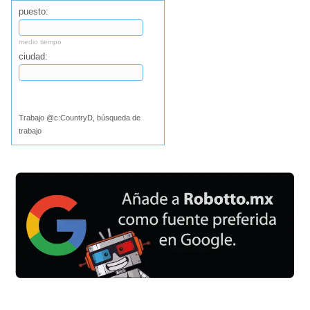
puesto:
medio tiempo
ciudad:
Buscar
Trabajo @c:CountryD, búsqueda de
trabajo