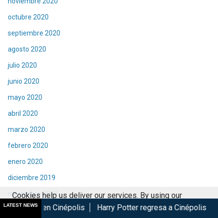
noviembre 2020
octubre 2020
septiembre 2020
agosto 2020
julio 2020
junio 2020
mayo 2020
abril 2020
marzo 2020
febrero 2020
enero 2020
diciembre 2019
noviembre 2019
Cookies help us deliver our services. By using our
LATEST NEWS
inépolis
Harry Potter regresa a Cinépolis con menú y colecci
services, you agree to our use of cookies.
Got it
octubre 2019