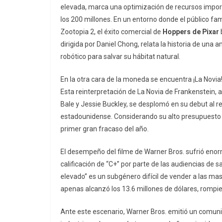
elevada, marca una optimización de recursos import
los 200 millones. En un entorno donde el público f
Zootopia 2
, el éxito comercial de
Hoppers de Pixar
b
dirigida por Daniel Chong, relata la historia de una
robótico para salvar su hábitat natural.
En la otra cara de la moneda se encuentra
¡La Novia
Esta reinterpretación de
La Novia de Frankenstein
, 
Bale y Jessie Buckley, se desplomó en su debut al r
estadounidense. Considerando su alto presupuesto de
primer gran fracaso del año.
El desempeño del filme de Warner Bros. sufrió eno
calificación de “C+” por parte de las audiencias de s
elevado” es un subgénero difícil de vender a las masa
apenas alcanzó los 13.6 millones de dólares, rompie
Ante este escenario, Warner Bros. emitió un comun