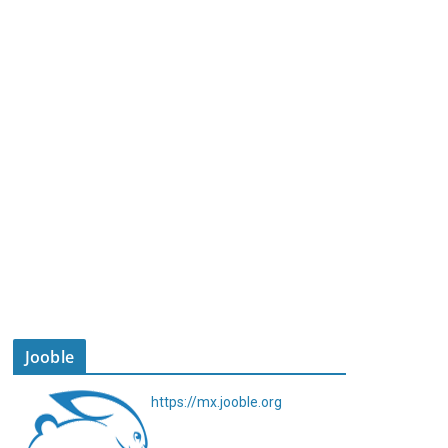
Jooble
https://mx.jooble.org