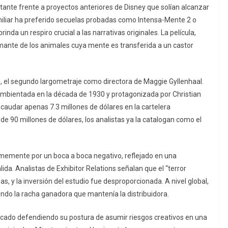
ante frente a proyectos anteriores de Disney que solían alcanzar
amiliar ha preferido secuelas probadas como
Intensa-Mente 2
o
rinda un respiro crucial a las narrativas originales. La película,
 amante de los animales cuya mente es transferida a un castor
!
, el segundo largometraje como directora de Maggie Gyllenhaal.
ambientada en la década de 1930 y protagonizada por Christian
ecaudar apenas 7.3 millones de dólares en la cartelera
 90 millones de dólares, los analistas ya la catalogan como el
rmemente por un boca a boca negativo, reflejado en una
alida. Analistas de
Exhibitor Relations
señalan que el “terror
s, y la inversión del estudio fue desproporcionada. A nivel global,
ndo la racha ganadora que mantenía la distribuidora.
icado defendiendo su postura de asumir riesgos creativos en una