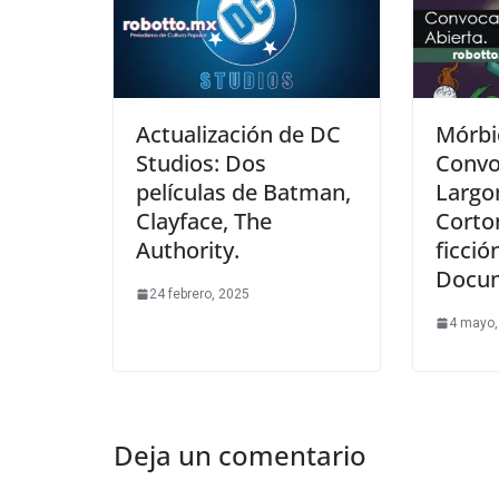
Actualización de DC
Mórbi
Studios: Dos
Convo
películas de Batman,
Largo
Clayface, The
Corto
Authority.
ficció
Docum
24 febrero, 2025
4 mayo,
Deja un comentario