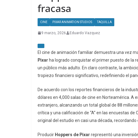
fracasa
CINE
PIXAR ANIMATION STUDIOS
TAQUILLA
9 marzo, 2026
Eduardo Vazquez
El cine de animación familiar demuestra una vez más
Pixar
ha logrado conquistar el primer puesto de la 
un público más adulto. En claro contraste, la ambicio
tropiezo financiero significativo, redefiniendo el pa
De acuerdo con los reportes financieros de la indust
dólares en 4,000 salas de cine en Norteamérica. A 
extranjero, alcanzando un total global de 88 millon
crítica y una calificación de “A” en las encuestas de
original del estudio en casi una década, recordando 
Producir
Hoppers de Pixar
representó una inversión