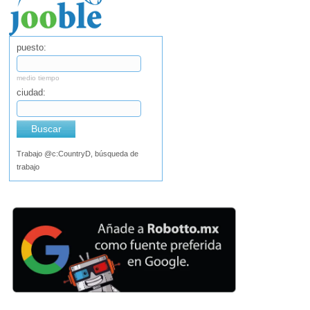
puesto:
medio tiempo
ciudad:
Buscar
Trabajo @c:CountryD, búsqueda de
trabajo