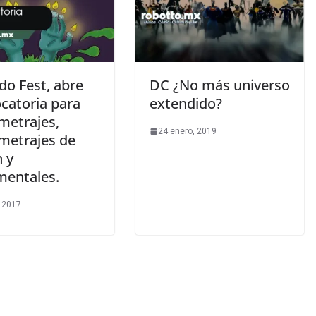
do Fest, abre
DC ¿No más universo
catoria para
extendido?
metrajes,
24 enero, 2019
metrajes de
n y
entales.
 2017