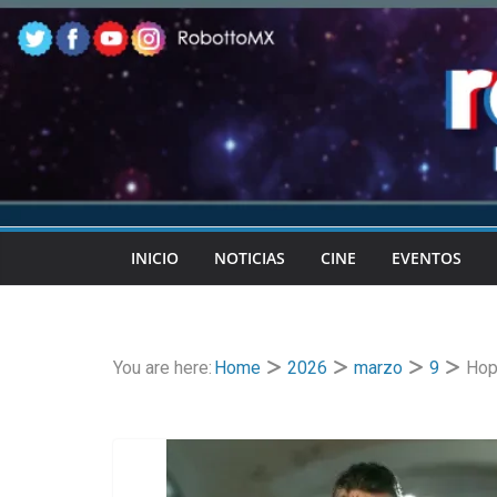
Skip
to
content
INICIO
NOTICIAS
CINE
EVENTOS
You are here:
Home
2026
marzo
9
Hop