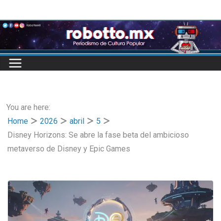
Skip
to
content
You are here:
Home
2026
abril
5
Disney Horizons: Se abre la fase beta del ambicioso
metaverso de Disney y Epic Games