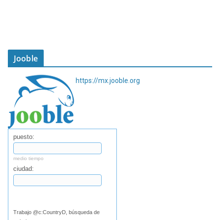
Jooble
https://mx.jooble.org
puesto:
medio tiempo
ciudad:
Buscar
Trabajo @c:CountryD, búsqueda de