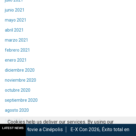
julio 2021
junio 2021
mayo 2021
abril 2021
marzo 2021
febrero 2021
enero 2021
diciembre 2020
noviembre 2020
octubre 2020
septiembre 2020
agosto 2020
julio 2020
Cookies help us deliver our services. By using our
LATEST NEWS
 a Cinépolis
E-X Con 2026, Éxito total en la convención.
Lo
services, you agree to our use of cookies.
Got it
junio 2020