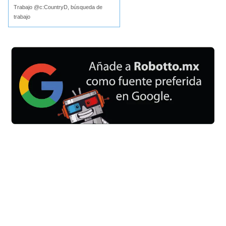
Trabajo @c:CountryD, búsqueda de
trabajo