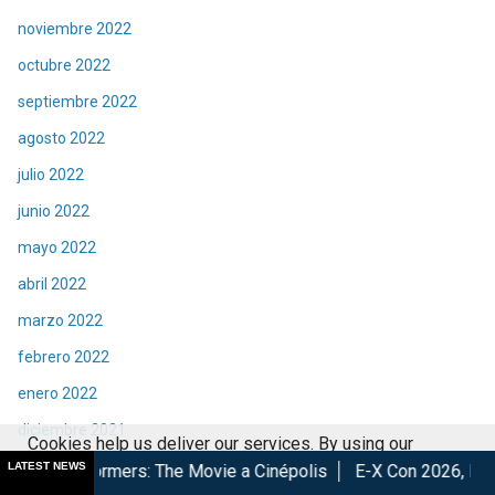
noviembre 2022
octubre 2022
septiembre 2022
agosto 2022
julio 2022
junio 2022
mayo 2022
abril 2022
marzo 2022
febrero 2022
enero 2022
diciembre 2021
Cookies help us deliver our services. By using our
noviembre 2021
LATEST NEWS
s: The Movie a Cinépolis
E-X Con 2026, Éxito total en la conv
services, you agree to our use of cookies.
Got it