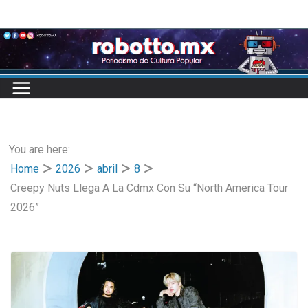
Skip
to
content
You are here:
Home
2026
abril
8
Creepy Nuts Llega A La Cdmx Con Su “North America Tour
2026”