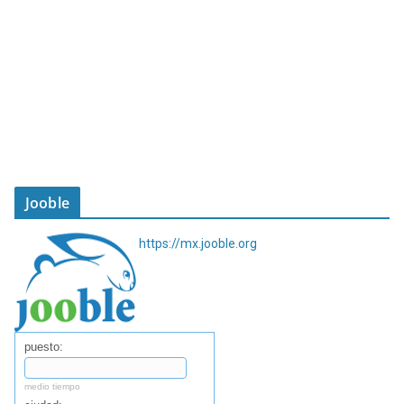
Jooble
https://mx.jooble.org
puesto:
medio tiempo