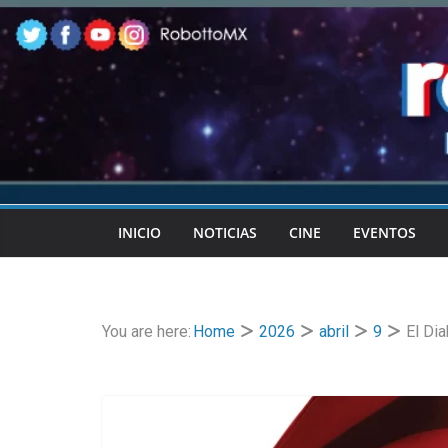
Skip
to
content
INICIO
NOTICIAS
CINE
EVENTOS
You are here:
Home
2026
abril
9
El Dia