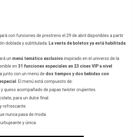
gará con funciones de prestreno el 29 de abril disponibles a partir
ón doblada y subtitulada.
La venta de boletos ya está habilitada
ará un
menú temático exclusivo
inspirado en el universo de la
ponible en
31 funciones especiales en 23 cines VIP a nivel
cula junto con un menú de
dos tiempos y dos bebidas con
especial
. El menú está compuesto de:
o y queso acompañado de papas twíster crujientes.
olate, para un dulce final.
y refrescante.
co que nunca pasa de moda.
 burbujeante y única.