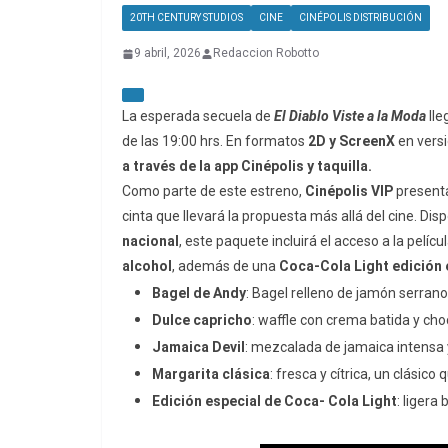
20TH CENTURY STUDIOS
CINE
CINÉPOLIS DISTRIBUCIÓN
9 abril, 2026
Redaccion Robotto
La esperada secuela de
El Diablo Viste a la Moda
lle
de las 19:00 hrs. En formatos
2D y ScreenX
en versi
a través de la app Cinépolis y taquilla.
Como parte de este estreno,
Cinépolis VIP
present
cinta que llevará la propuesta más allá del cine. Dis
nacional
, este paquete incluirá el acceso a la pelí
alcohol
, además de una
Coca-Cola Light edición 
Bagel de Andy
: Bagel relleno de jamón serran
Dulce capricho
: waffle con crema batida y choc
Jamaica Devil
:
mezcalada
de
jamaica
intensa
Margarita clásica
: fresca y cítrica, un clási
Edición especial de Coca- Cola Light
: ligera