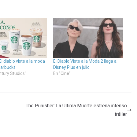
l diablo viste a la moda
El Diablo Viste a la Moda 2 llega a
tarbucks
Disney Plus en julio
ntury Studios"
En "Cine"
The Punisher: La Última Muerte estrena intenso
tráiler