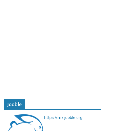
Jooble
https://mx.jooble.org