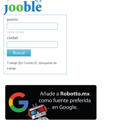
puesto:
medio tiempo
ciudad:
Buscar
Trabajo @c:CountryD, búsqueda de
trabajo