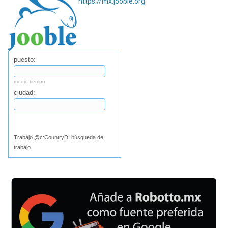
https://mx.jooble.org
puesto:
medio tiempo
ciudad:
Buscar
Trabajo @c:CountryD, búsqueda de
trabajo