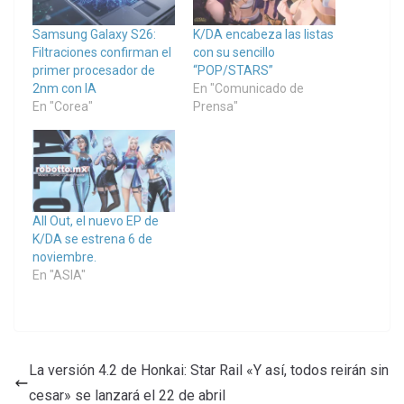
Samsung Galaxy S26:
K/DA encabeza las listas
Filtraciones confirman el
con su sencillo
primer procesador de
“POP/STARS”
2nm con IA
En "Comunicado de
En "Corea"
Prensa"
All Out, el nuevo EP de
K/DA se estrena 6 de
noviembre.
En "ASIA"
La versión 4.2 de Honkai: Star Rail «Y así, todos reirán sin
cesar» se lanzará el 22 de abril