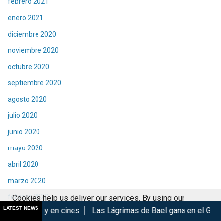
febrero 2021
enero 2021
diciembre 2020
noviembre 2020
octubre 2020
septiembre 2020
agosto 2020
julio 2020
junio 2020
mayo 2020
abril 2020
marzo 2020
febrero 2020
Cookies help us deliver our services. By using our
LATEST NEWS
cines
Las Lágrimas de Bael gana en el GIFF 2026
Madoka 
services, you agree to our use of cookies.
Got it
enero 2020