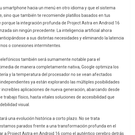
 tu smartphone hacia un menú en otro idioma y que el sistema
te, sino que también te recomiende platillos basados en tus
e porque la integración profunda de Project Astra en Android 16
ada sin ningún precedente. La inteligencia artificial ahora
 anticipándose a sus distintas necesidades y eliminando la latencia
nos o conexiones intermitentes.
s telefónicos también será sumamente notable para el
ltimedia de manera completamente nativa, Google optimiza los
atería y la temperatura del procesador no se vean afectados
independientes ya están explorando las múltiples posibilidades
r increíbles aplicaciones de nueva generación, abarcando desde
trabajo físico, hasta vitales soluciones de accesibilidad que
ebilidad visual.
ará una evolución histórica a corto plazo. No se trata
estamos parados frente a una transformación profunda en el
dar a Project Astra en Android 16 como el auténtico cerebro detrás