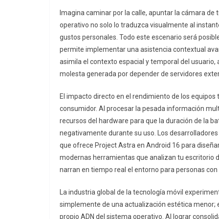
Imagina caminar por la calle, apuntar la cámara de
operativo no solo lo traduzca visualmente al instan
gustos personales. Todo este escenario será posibl
permite implementar una asistencia contextual avanz
asimila el contexto espacial y temporal del usuario,
molesta generada por depender de servidores exter
El impacto directo en el rendimiento de los equipo
consumidor. Al procesar la pesada información mu
recursos del hardware para que la duración de la b
negativamente durante su uso. Los desarrolladores 
que ofrece Project Astra en Android 16 para diseña
modernas herramientas que analizan tu escritorio de 
narran en tiempo real el entorno para personas con d
La industria global de la tecnología móvil experiment
simplemente de una actualización estética menor; 
propio ADN del sistema operativo. Al lograr consoli