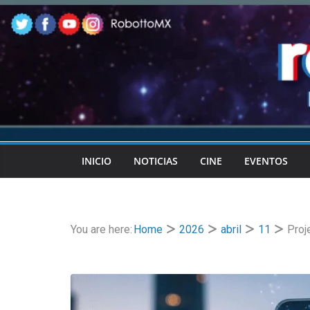
Skip
to
content
INICIO
NOTICIAS
CINE
EVENTOS
You are here:
Home
2026
abril
11
Proj