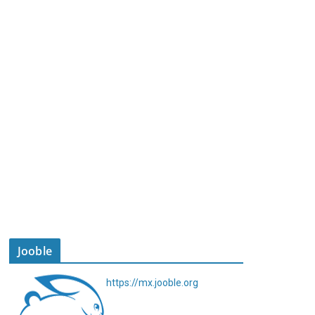
Jooble
https://mx.jooble.org