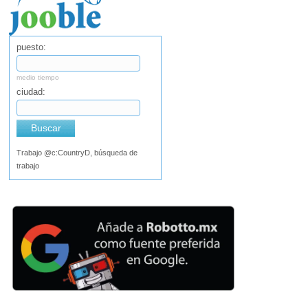
puesto:
medio tiempo
ciudad:
Buscar
Trabajo @c:CountryD, búsqueda de
trabajo