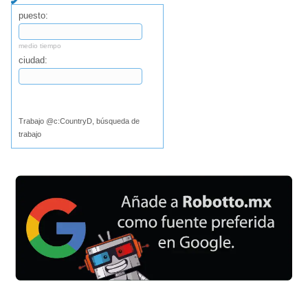
puesto:
medio tiempo
ciudad:
Buscar
Trabajo @c:CountryD, búsqueda de
trabajo