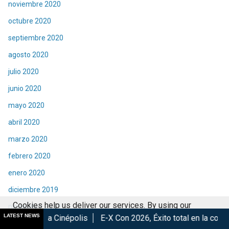
noviembre 2020
octubre 2020
septiembre 2020
agosto 2020
julio 2020
junio 2020
mayo 2020
abril 2020
marzo 2020
febrero 2020
enero 2020
diciembre 2019
Cookies help us deliver our services. By using our
noviembre 2019
LATEST NEWS
népolis
E-X Con 2026, Éxito total en la convención.
Los Mej
services, you agree to our use of cookies.
Got it
octubre 2019