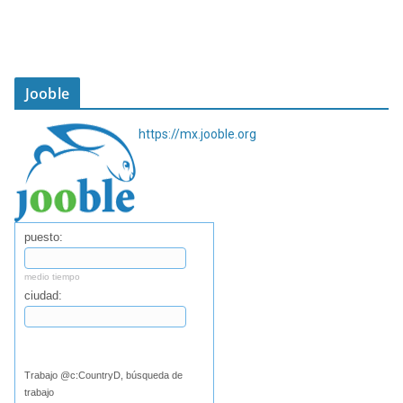
Jooble
https://mx.jooble.org
puesto:
medio tiempo
ciudad:
Buscar
Trabajo @c:CountryD, búsqueda de
trabajo