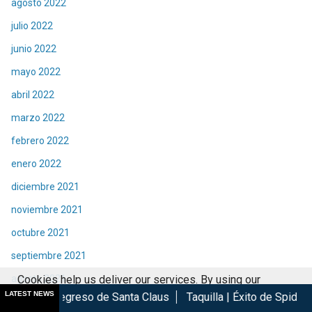
agosto 2022
julio 2022
junio 2022
mayo 2022
abril 2022
marzo 2022
febrero 2022
enero 2022
diciembre 2021
noviembre 2021
octubre 2021
septiembre 2021
agosto 2021
Cookies help us deliver our services. By using our
LATEST NEWS
eso de Santa Claus
Taquilla | Éxito de Spider-Man Brand New D
services, you agree to our use of cookies.
Got it
julio 2021